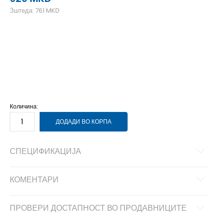
Зштеда:
761
MKD
39-40
39-40
41
41
42
42
43
43
44
44
45-46
45-46
47
47
48-49
48-49
Количина:
ДОДАДИ ВО КОРПА
СПЕЦИФИКАЦИЈА
КОМЕНТАРИ
ПРОВЕРИ ДОСТАПНОСТ ВО ПРОДАВНИЦИТЕ