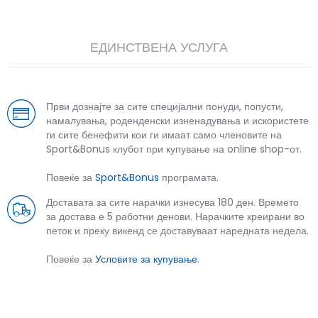
ЕДИНСТВЕНА УСЛУГА
Први дознајте за сите специјални понуди, попусти,
намалувања, роденденски изненадувања и искористете
ги сите бенефити кои ги имаат само членовите на
Sport&Bonus клубот при купување на online shop-от.
Повеќе за
Sport&Bonus
програмата.
Доставата за сите нарачки изнесува 180 ден. Времето
за достава е 5 работни денови. Нарачките креирани во
петок и преку викенд се доставуваат наредната недела.
Повеќе за
Условите за купување
.
СЛИЧНИ ПРОИЗВОДИ