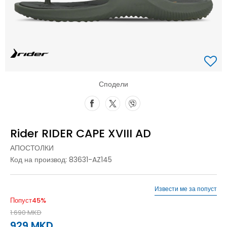
Сподели
Rider RIDER CAPE XVIII AD
АПОСТОЛКИ
Код на производ:
83631-AZ145
Извести ме за попуст
Попуст
45
%
1.690
MKD
929
MKD