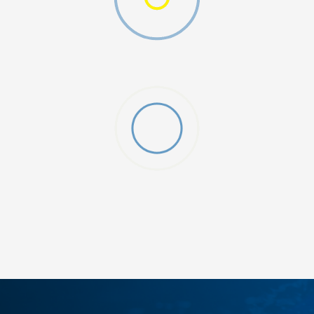
ДОДАДИ ВО КОРПА
28-29
30
33
34-35