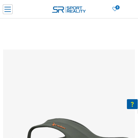
0
Нарачај online и заштеди
ДОЗНАЈ ПОВЕЌЕ
ДВА НАЧИНА НА ПЛАЌАЊЕ - при достава и со платежна картичка
ДОЗНАЈ ПОВЕЌЕ
LICK & COLLECT Платете со картичка online и подигнете во продавницата по ваш изб
ДОЗНАЈ ПОВЕЌЕ
Ценовник
ДОЗНАЈ ПОВЕЌЕ