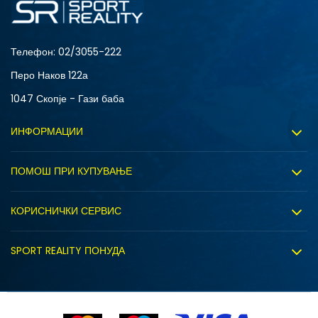
Телефон:
02/3055-222
Перо Наков 122а
1047 Скопје - Гази баба
ИНФОРМАЦИИ
За нас
ПОМОШ ПРИ КУПУВАЊЕ
Sport&Bonus програм
Услови на користење
Правила на Sport&Bonus програмата
КОРИСНИЧКИ СЕРВИС
Политика на приватност
Вработување
Испорака
Политиката за колачиња
SPORT REALITY ПОНУДА
Соработка со нас
Замена на големина
Политика за директен маркетинг
Синдикална продажба
Подарок картичка
IDS
Право на откажување
Ценовник
Контакт
Click&Collect
Рекламациja