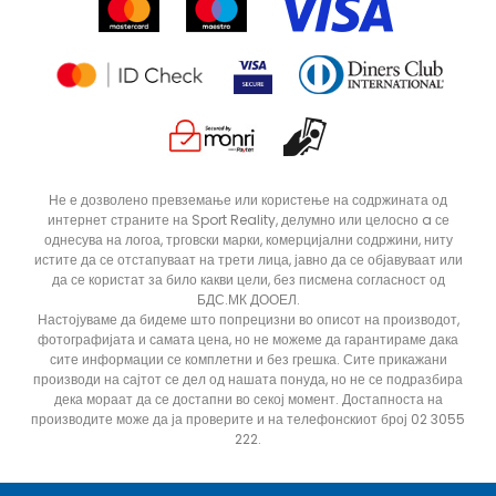
Продавници
Статус на нарачка
ДОДАДИ ВО КОРПА
29-30
31-32
Не е дозволено превземање или користење на содржината од
интернет страните на Sport Reality, делумно или целосно a се
37
38
однесува на логоа, трговски марки, комерцијални содржини, ниту
истите да се отстапуваат на трети лица, јавно да се објавуваат или
да се користат за било какви цели, без писмена согласност од
БДС.МК ДООЕЛ.
Настојуваме да бидеме што попрецизни во описот на производот,
фотографијата и самата цена, но не можеме да гарантираме дака
сите информации се комплетни и без грешка. Сите прикажани
производи на сајтот се дел од нашата понуда, но не се подразбира
дека мораат да се достапни во секој момент. Достапноста на
производите може да ја проверите и на телефонскиот број 02 3055
222.