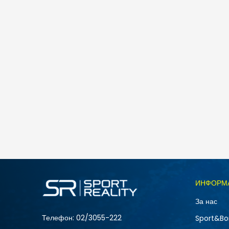
Rider RIDER R1 ENERGY KIDS
890
MKD
445
MKD
Попуст
50
%
Големина
ИНФОРМ
25-26
За нас
31
Телефон:
02/3055-222
Sport&Bo
36