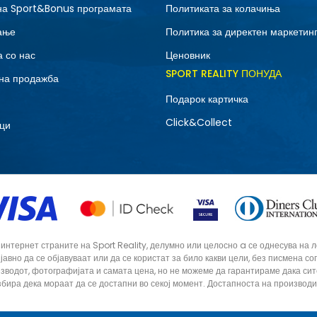
на Sport&Bonus програмата
Политиката за колачиња
ање
Политика за директен маркетин
 со нас
Ценовник
SPORT REALITY ПОНУДА
на продажба
Подарок картичка
Click&Collect
ци
тернет страните на Sport Reality, делумно или целосно a се однесува на лог
 јавно да се објавуваат или да се користат за било какви цели, без писмена 
зводот, фотографијата и самата цена, но не можеме да гарантираме дака си
збира дека мораат да се достапни во секој момент. Достапноста на производ