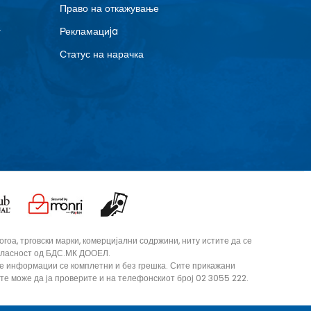
Право на откажување
г
Рекламациja
Статус на нарачка
оа, трговски марки, комерцијални содржини, ниту истите да се
согласност од БДС.МК ДООЕЛ.
те информации се комплетни и без грешка. Сите прикажани
ите може да ја проверите и на телефонскиот број 02 3055 222.