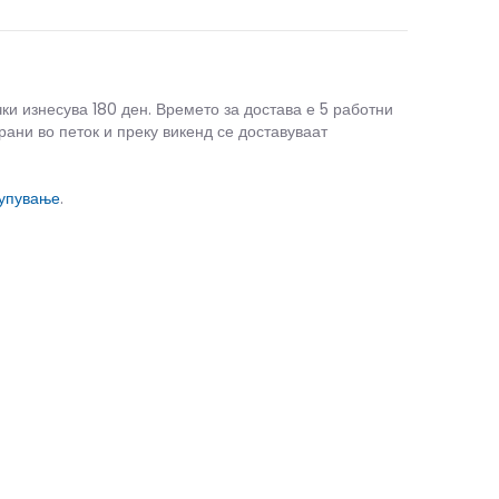
чки изнесува 180 ден. Времето за достава е 5 работни
рани во петок и преку викенд се доставуваат
купување
.