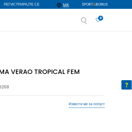
РЕГИСТРИРАЈТЕ СЕ
SPORT
&
BONUS
МК
0
АЈ ПОВЕЌЕ
избор
ДОЗНАЈ ПОВЕЌЕ
MA VERAO TROPICAL FEM
B268
Извести ме за попуст