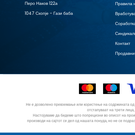
Перо Наков 122а
Правила 
1047 Скопје - Гази баба
Вработув
Соработка
Синдикал
Контакт
Продавни
Не е дозволено превземање или користење на содржината од ин
отстапуваат на трети лица,
Настојуваме да бидеме што попрецизни во описот на прои
производи на сајтот се дел од нашата понуда, но не се подра