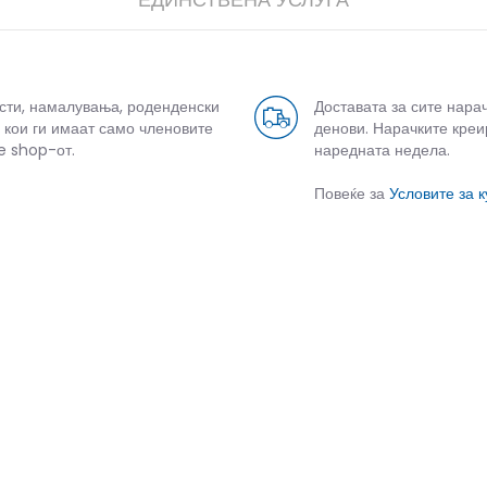
усти, намалувања, роденденски
Доставата за сите нара
 кои ги имаат само членовите
денови. Нарачките креи
e shop-от.
наредната недела.
Повеќе за
Условите за 
СЛИЧНИ ПРОИЗВОДИ