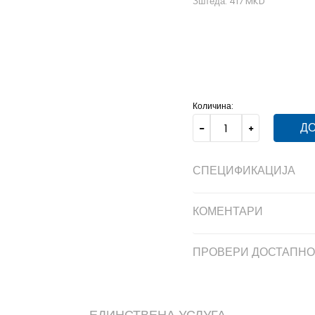
Зштеда:
417
MKD
35-36
35-36
37
37
Количина:
ДО
СПЕЦИФИКАЦИЈА
КОМЕНТАРИ
ПРОВЕРИ ДОСТАПНО
ЕДИНСТВЕНА УСЛУГА