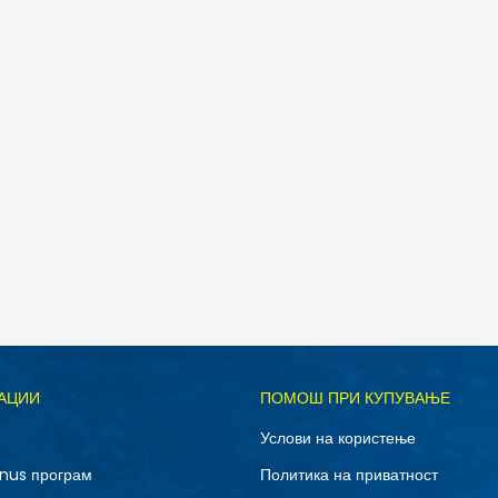
Д
АЦИИ
ПОМОШ ПРИ КУПУВАЊЕ
27
28-29
Услови на користење
32
33
nus програм
Политика на приватност
37-38