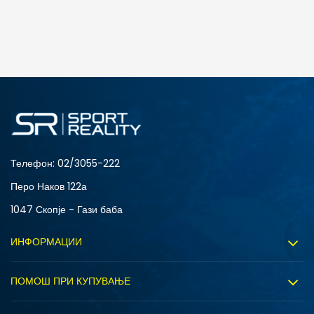
Телефон:
02/3055-222
Перо Наков 122а
1047 Скопје - Гази баба
ИНФОРМАЦИИ
За нас
ПОМОШ ПРИ КУПУВАЊЕ
Sport&Bonus програм
Услови на користење