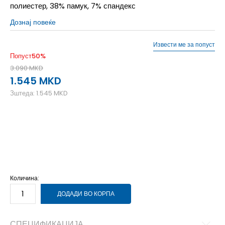
полиестер, 38% памук, 7% спандекс
Дознај повеќе
Извести ме за попуст
Попуст
50
%
3.090
MKD
1.545
MKD
Зштеда:
1.545
MKD
2XL
2XL
3XL
3XL
L
L
M
M
S
S
XL
XL
Количина:
ДОДАДИ ВО КОРПА
СПЕЦИФИКАЦИЈА