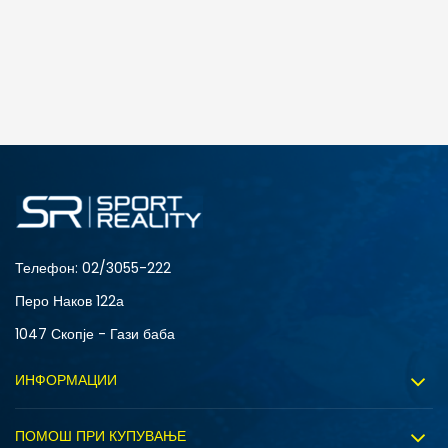
ДОДАДИ ВО КОРПА
3XL
4XL
S
XL
Телефон:
02/3055-222
Перо Наков 122а
1047 Скопје - Гази баба
ИНФОРМАЦИИ
За нас
ПОМОШ ПРИ КУПУВАЊЕ