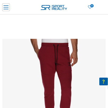
0
Нарачај online и заштеди
ДОЗНАЈ ПОВЕЌЕ
ДВА НАЧИНА НА ПЛАЌАЊЕ - при достава и со платежна картичка
ДОЗНАЈ ПОВЕЌЕ
LICK & COLLECT Платете со картичка online и подигнете во продавницата по ваш изб
ДОЗНАЈ ПОВЕЌЕ
Ценовник
ДОЗНАЈ ПОВЕЌЕ