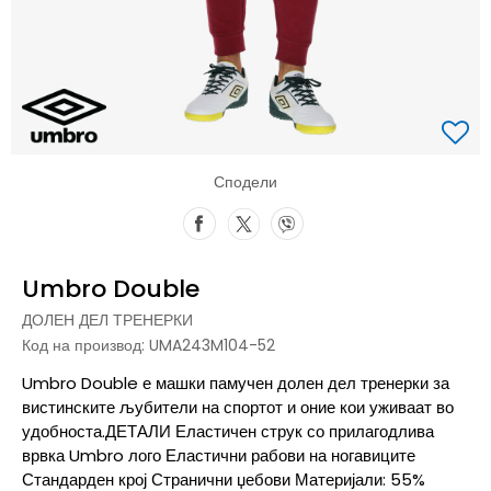
Сподели
Umbro Double
ДОЛЕН ДЕЛ ТРЕНЕРКИ
Код на производ:
UMA243M104-52
Umbro Double е машки памучен долен дел тренерки за
вистинските љубители на спортот и оние кои уживаат во
удобноста.ДЕТАЛИ Еластичен струк со прилагодлива
врвка Umbro лого Еластични рабови на ногавиците
Стандарден крој Странични џебови Материјали: 55%