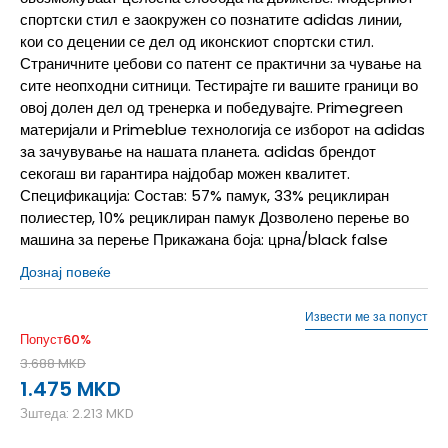
спортски стил е заокружен со познатите adidas линии,
кои со децении се дел од иконскиот спортски стил.
Страничните џебови со патент се практични за чување на
сите неопходни ситници. Тестирајте ги вашите граници во
овој долен дел од тренерка и победувајте. Primegreen
материјали и Primeblue технологија се изборот на adidas
за зачувување на нашата планета. adidas брендот
секогаш ви гарантира најдобар можен квалитет.
Спецификација: Состав: 57% памук, 33% рециклиран
полиестер, 10% рециклиран памук Дозволено перење во
машина за перење Прикажана боја: црна/black false
Дознај повеќе
Извести ме за попуст
Попуст
60
%
3.688
MKD
1.475
MKD
Зштеда:
2.213
MKD