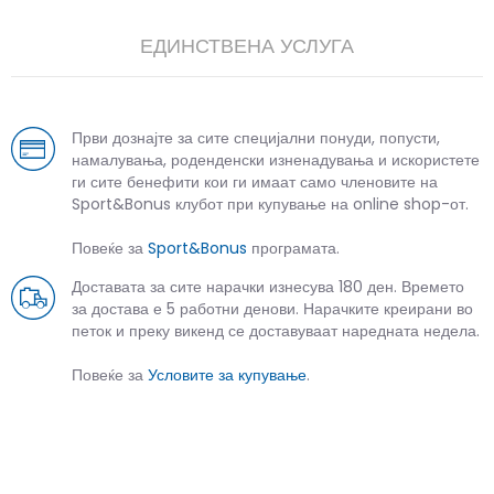
ЕДИНСТВЕНА УСЛУГА
Први дознајте за сите специјални понуди, попусти,
намалувања, роденденски изненадувања и искористете
ги сите бенефити кои ги имаат само членовите на
Sport&Bonus клубот при купување на online shop-от.
Повеќе за
Sport&Bonus
програмата.
Доставата за сите нарачки изнесува 180 ден. Времето
за достава е 5 работни денови. Нарачките креирани во
петок и преку викенд се доставуваат наредната недела.
Повеќе за
Условите за купување
.
СЛИЧНИ ПРОИЗВОДИ