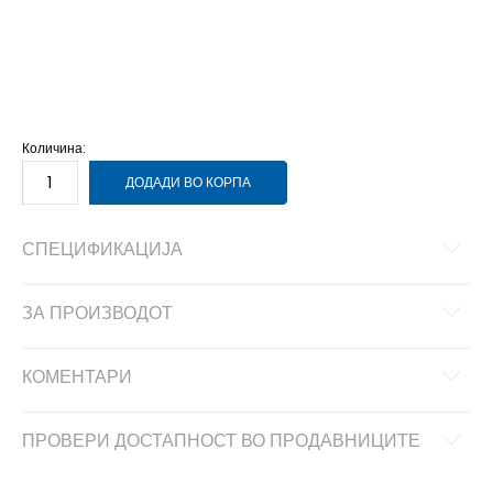
2XL
2XL
2XS
2XS
L
L
M
M
S
S
XL
XL
XS
XS
Количина:
ДОДАДИ ВО КОРПА
СПЕЦИФИКАЦИЈА
ЗА ПРОИЗВОДОТ
КОМЕНТАРИ
ПРОВЕРИ ДОСТАПНОСТ ВО ПРОДАВНИЦИТЕ