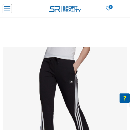
0
Нарачај online и заштеди
ДОЗНАЈ ПОВЕЌЕ
ДВА НАЧИНА НА ПЛАЌАЊЕ - при достава и со платежна картичка
ДОЗНАЈ ПОВЕЌЕ
LICK & COLLECT Платете со картичка online и подигнете во продавницата по ваш изб
ДОЗНАЈ ПОВЕЌЕ
Ценовник
ДОЗНАЈ ПОВЕЌЕ