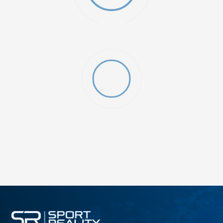
ДОДАДИ ВО КОРПА
3XL
4XL
S
XL