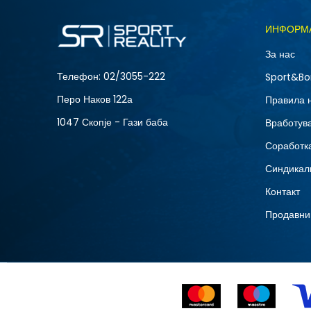
Големина
ИНФОРМ
L
За нас
XS
Телефон:
02/3055-222
Sport&Bo
Перо Наков 122а
Правила 
1047 Скопје - Гази баба
Вработув
Соработка
Синдикал
Контакт
Продавни