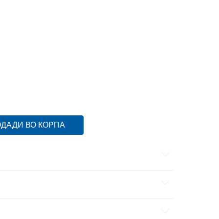
52
11-12г.
164
13-14г.
176
15-16г.
ДАДИ ВО КОРПА