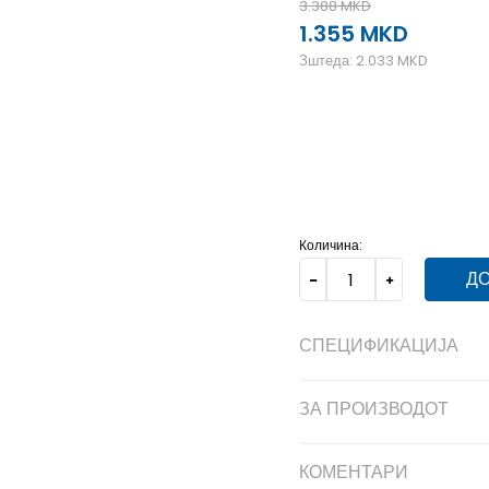
3.388
MKD
1.355
MKD
Зштеда:
2.033
MKD
128
7-8г.
140
9-10г.
1
Количина:
ДО
СПЕЦИФИКАЦИЈА
ЗА ПРОИЗВОДОТ
КОМЕНТАРИ