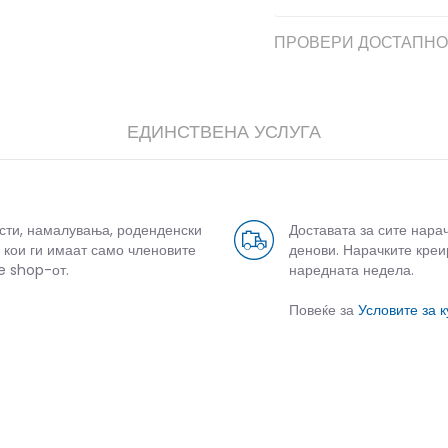
ПРОВЕРИ ДОСТАПНО
ЕДИНСТВЕНА УСЛУГА
усти, намалувања, роденденски
Доставата за сите нара
 кои ги имаат само членовите
денови. Нарачките креи
e shop-от.
наредната недела.
Повеќе за
Условите за 
СЛИЧНИ ПРОИЗВОДИ