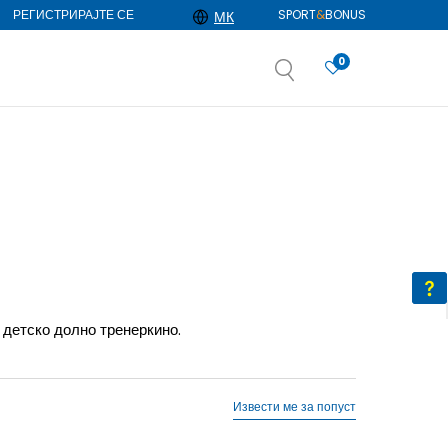
РЕГИСТРИРАЈТЕ СЕ
SPORT
&
BONUS
МК
0
АЈ ПОВЕЌЕ
избор
ДОЗНАЈ ПОВЕЌЕ
детско долно тренеркино.
Извести ме за попуст