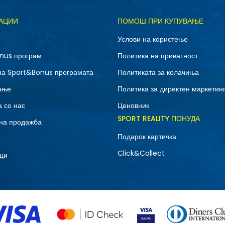
Д
АЦИИ
ПОМОШ ПРИ КУПУВАЊЕ
M
S
Услови на користење
nus програм
Политика на приватност
на Sport&Bonus програмата
Политиката за колачиња
ање
Политика за директен маркетин
 со нас
Ценовник
SPORT REALITY ПОНУДА
на продажба
Подарок картичка
Click&Collect
ци