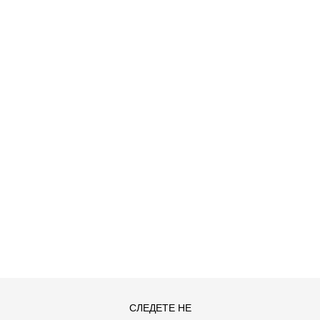
D CF PNT
ДОДАДИ ВО КОРПА
S
XL
СЛЕДЕТЕ НЕ