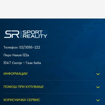
ДОДАДИ ВО КОРПА
3XL
4XL
S
XL
Телефон:
02/3055-222
Перо Наков 122а
1047 Скопје - Гази баба
ИНФОРМАЦИИ
За нас
ПОМОШ ПРИ КУПУВАЊЕ
Sport&Bonus програм
Услови на користење
Правила на Sport&Bonus програмата
КОРИСНИЧКИ СЕРВИС
Политика на приватност