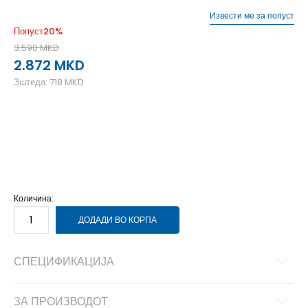
Извести ме за попуст
Попуст
20
%
3.590
MKD
2.872
MKD
Зштеда:
718
MKD
L
L
M
M
S
S
XL
XL
XS
XS
Количина:
ДОДАДИ ВО КОРПА
СПЕЦИФИКАЦИЈА
ЗА ПРОИЗВОДОТ