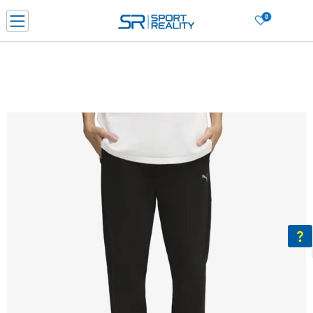
0
Нарачај online и заштеди
ДОЗНАЈ ПОВЕЌЕ
ДВА НАЧИНА НА ПЛАЌАЊЕ - при достава и со платежна картичка
ДОЗНАЈ ПОВЕЌЕ
LICK & COLLECT Платете со картичка online и подигнете во продавницата по ваш изб
ДОЗНАЈ ПОВЕЌЕ
Ценовник
ДОЗНАЈ ПОВЕЌЕ