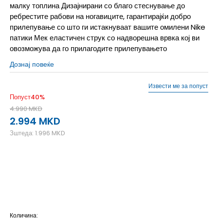
малку топлина Дизајнирани со благо стеснување до
ребрестите рабови на ногавиците, гарантирајќи добро
прилепување со што ги истакнуваат вашите омилени Nike
патики Мек еластичен струк со надворешна врвка кој ви
овозможува да го прилагодите прилепувањето
Дознај повеќе
Извести ме за попуст
Попуст
40
%
4.990
MKD
2.994
MKD
Зштеда:
1.996
MKD
2XL
2XL
3XL
3XL
L
L
M
M
S
S
XL
XL
XS
XS
Количина: