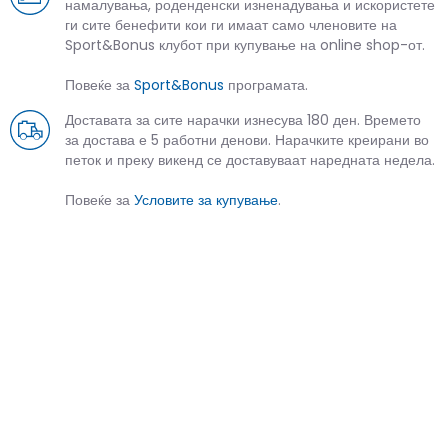
намалувања, роденденски изненадувања и искористете
ги сите бенефити кои ги имаат само членовите на
Sport&Bonus клубот при купување на online shop-от.
Повеќе за
Sport&Bonus
програмата.
Доставата за сите нарачки изнесува 180 ден. Времето
за достава е 5 работни денови. Нарачките креирани во
петок и преку викенд се доставуваат наредната недела.
Повеќе за
Условите за купување
.
СЛИЧНИ ПРОИЗВОДИ