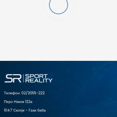
ДОДАДИ ВО КОРПА
L
M
Телефон:
02/3055-222
Перо Наков 122а
1047 Скопје - Гази баба