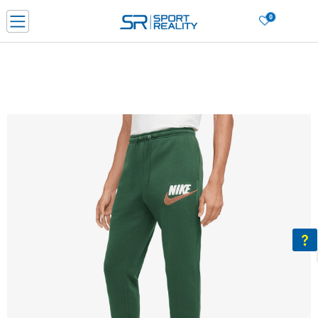
0
Нарачај online и заштеди
ДОЗНАЈ ПОВЕЌЕ
ДВА НАЧИНА НА ПЛАЌАЊЕ - при достава и со платежна картичка
ДОЗНАЈ ПОВЕЌЕ
LICK & COLLECT Платете со картичка online и подигнете во продавницата по ваш изб
ДОЗНАЈ ПОВЕЌЕ
Ценовник
ДОЗНАЈ ПОВЕЌЕ