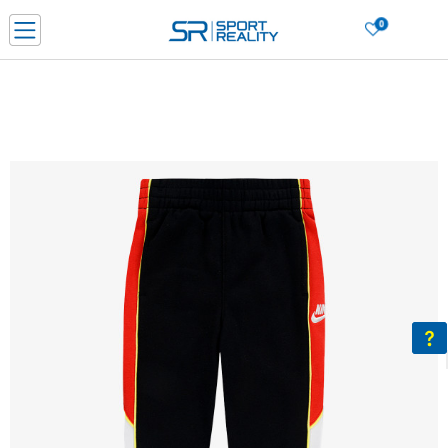
0
Нарачај online и заштеди
ДОЗНАЈ ПОВЕЌЕ
ДВА НАЧИНА НА ПЛАЌАЊЕ - при достава и со платежна картичка
ДОЗНАЈ ПОВЕЌЕ
LICK & COLLECT Платете со картичка online и подигнете во продавницата по ваш изб
ДОЗНАЈ ПОВЕЌЕ
Ценовник
ДОЗНАЈ ПОВЕЌЕ