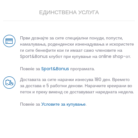
ЕДИНСТВЕНА УСЛУГА
Први дознајте за сите специјални понуди, попусти,
намалувања, роденденски изненадувања и искористете
ги сите бенефити кои ги имаат само членовите на
Sport&Bonus клубот при купување на online shop-от.
Повеќе за
Sport&Bonus
програмата.
Доставата за сите нарачки изнесува 180 ден. Времето
за достава е 5 работни денови. Нарачките креирани во
петок и преку викенд се доставуваат наредната недела.
Повеќе за
Условите за купување
.
СЛИЧНИ ПРОИЗВОДИ