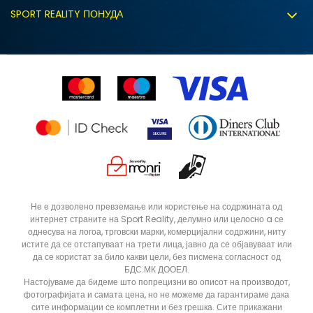
Испорака
Политиката за колачиња
SPORT REALITY ПОНУДА
Соработка со нас
Замена на големина
Политика за директен маркетинг
Синдикална продажба
Подарок картичка
Право на откажување
Ценовник
Контакт
Click&Collect
Рекламациja
Продавници
Статус на нарачка
ДОДАДИ ВО КОРПА
XLT3
XLT2
Не е дозволено превземање или користење на содржината од
интернет страните на Sport Reality, делумно или целосно a се
ST
S
однесува на логоа, трговски марки, комерцијални содржини, ниту
M
LT3
истите да се отстапуваат на трети лица, јавно да се објавуваат или
да се користат за било какви цели, без писмена согласност од
2XL
5XLT
БДС.МК ДООЕЛ.
Настојуваме да бидеме што попрецизни во описот на производот,
4XLT
4XL
фотографијата и самата цена, но не можеме да гарантираме дака
сите информации се комплетни и без грешка. Сите прикажани
3XLT
3XL