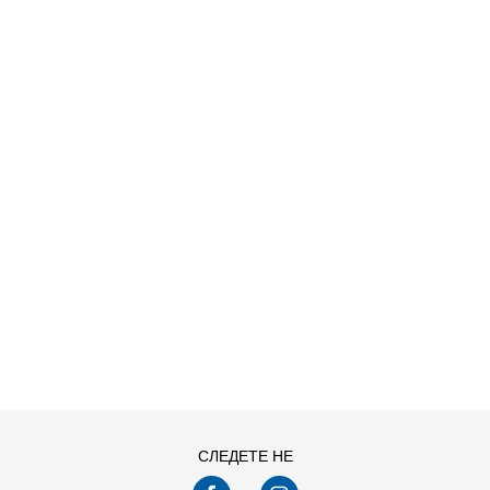
O HDY
ДОДАДИ ВО КОРПА
S
XL
СЛЕДЕТЕ НЕ