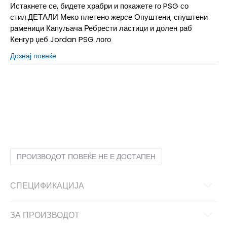
Истакнете се, бидете храбри и покажете го PSG со
стил.ДЕТАЛИ Меко плетено жерсе Опуштени, спуштени
раменици Капуљача Ребрести ластици и долен раб
Кенгур џеб Jordan PSG лого
Дознај повеќе
L
12-13г.
M
11-12г.
S
9-10г.
XL
14-15г.
ПРОИЗВОДОТ ПОВЕЌЕ НЕ Е ДОСТАПЕН
СПЕЦИФИКАЦИЈА
ЗА ПРОИЗВОДОТ