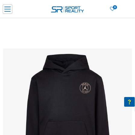
0
Нарачај online и заштеди
ДОЗНАЈ ПОВЕЌЕ
ДВА НАЧИНА НА ПЛАЌАЊЕ - при достава и со платежна картичка
ДОЗНАЈ ПОВЕЌЕ
LICK & COLLECT Платете со картичка online и подигнете во продавницата по ваш изб
ДОЗНАЈ ПОВЕЌЕ
Ценовник
ДОЗНАЈ ПОВЕЌЕ