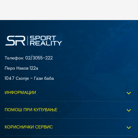
ДОДАДИ ВО КОРПА
3XL
4XL
S
XL
Телефон:
02/3055-222
Перо Наков 122а
1047 Скопје - Гази баба
ИНФОРМАЦИИ
За нас
ПОМОШ ПРИ КУПУВАЊЕ
Sport&Bonus програм
Услови на користење
Правила на Sport&Bonus програмата
КОРИСНИЧКИ СЕРВИС
Политика на приватност
Вработување