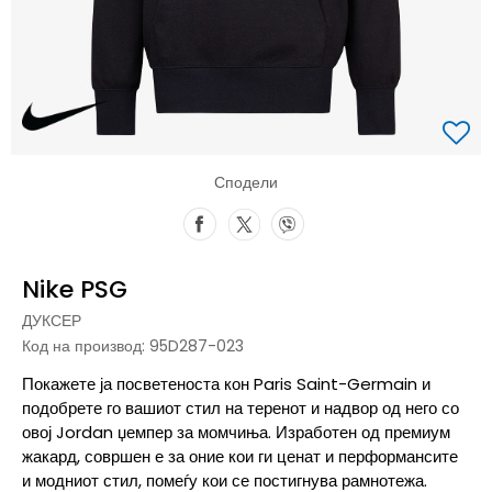
Сподели
Nike PSG
ДУКСЕР
Код на производ:
95D287-023
Покажете ја посветеноста кон Paris Saint-Germain и
подобрете го вашиот стил на теренот и надвор од него со
овој Jordan џемпер за момчиња. Изработен од премиум
жакард, совршен е за оние кои ги ценат и перформансите
и модниот стил, помеѓу кои се постигнува рамнотежа.