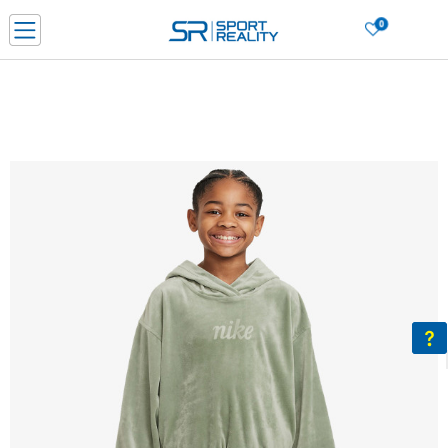
0
Нарачај online и заштеди
ДОЗНАЈ ПОВЕЌЕ
ДВА НАЧИНА НА ПЛАЌАЊЕ - при достава и со платежна картичка
ДОЗНАЈ ПОВЕЌЕ
LICK & COLLECT Платете со картичка online и подигнете во продавницата по ваш изб
ДОЗНАЈ ПОВЕЌЕ
Ценовник
ДОЗНАЈ ПОВЕЌЕ