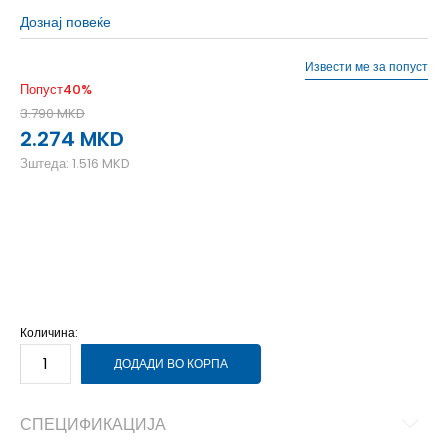
Дознај повеќе
Извести ме за попуст
Попуст
40
%
3.790
MKD
2.274
MKD
Зштеда:
1.516
MKD
L
12-13г.
M
11-12г.
S
9-10г.
XL
14-15г.
XS
7-8г.
Количина:
ДОДАДИ ВО КОРПА
СПЕЦИФИКАЦИЈА