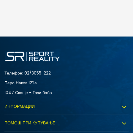
ДОДАДИ ВО КОРПА
3XL
4XL
S
XL
Телефон:
02/3055-222
Перо Наков 122а
1047 Скопје - Гази баба
ИНФОРМАЦИИ
За нас
ПОМОШ ПРИ КУПУВАЊЕ
Sport&Bonus програм