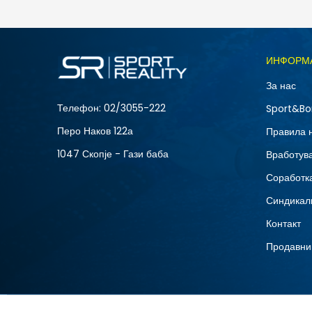
Големина
ИНФОРМ
L
За нас
XS
Телефон:
02/3055-222
Sport&Bo
Перо Наков 122а
Правила 
1047 Скопје - Гази баба
Вработув
Соработка
Синдикал
Контакт
Продавни