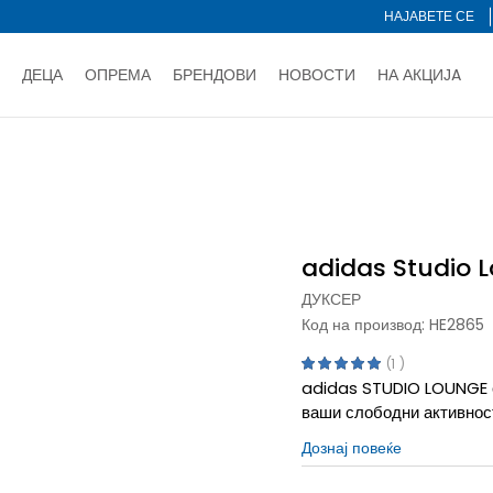
НАЈАВЕТЕ СЕ
ДЕЦА
ОПРЕМА
БРЕНДОВИ
НОВОСТИ
НА АКЦИЈA
Нарачај online и заштеди
ДОЗНАЈ ПОВЕЌЕ
НА НА ПЛАЌАЊЕ - при достава и со платежна картичка
ДОЗН
io Lounge
тете со картичка online и подигнете во продавницата по ваш 
Ценовник
ДОЗНАЈ ПОВЕЌЕ
adidas Studio 
ДУКСЕР
Код на производ:
HE2865
1
adidas STUDIO LOUNGE е
ваши слободни активнос
Дознај повеќе