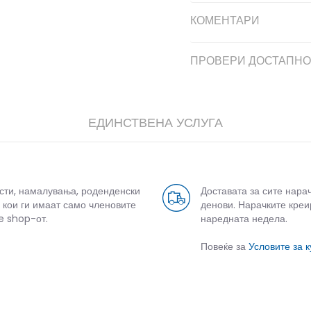
КОМЕНТАРИ
ПРОВЕРИ ДОСТАПНО
ЕДИНСТВЕНА УСЛУГА
усти, намалувања, роденденски
Доставата за сите нара
 кои ги имаат само членовите
денови. Нарачките креи
e shop-от.
наредната недела.
Повеќе за
Условите за 