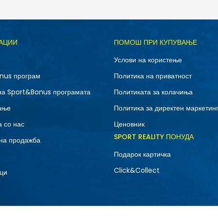
Д
АЦИИ
ПОМОШ ПРИ КУПУВАЊЕ
M
S
Услови на користење
nus програм
Политика на приватност
на Sport&Bonus програмата
Политиката за колачиња
ање
Политика за директен маркетин
 со нас
Ценовник
SPORT REALITY ПОНУДА
на продажба
Подарок картичка
Click&Collect
ци