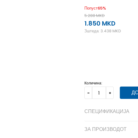
Попуст
65
%
5.288
MKD
1.850
MKD
Зштеда:
3.438
MKD
2XS
2XS
L
L
M
M
Количина:
ДО
СПЕЦИФИКАЦИЈА
ЗА ПРОИЗВОДОТ