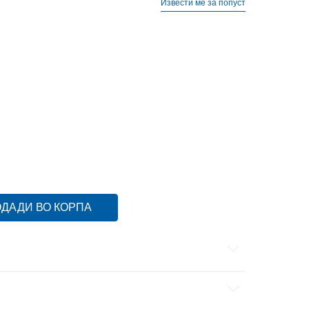
Извести ме за попуст
S
S
XL
XL
XS
XS
ДАДИ ВО КОРПА