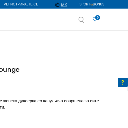
РЕГИСТРИРАЈТЕ СЕ
SPORT
&
BONUS
МК
0
АЈ ПОВЕЌЕ
избор
ДОЗНАЈ ПОВЕЌЕ
Lounge
 женска дуксерка со капуљача совршена за сите
ти.