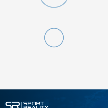
ДОДАДИ ВО КОРПА
3XL
4XL
S
XL