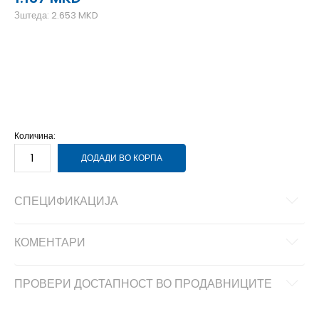
Зштеда:
2.653
MKD
2XL
2XL
3XL
3XL
L
L
M
M
S
S
XL
XL
Количина:
ДОДАДИ ВО КОРПА
СПЕЦИФИКАЦИЈА
КОМЕНТАРИ
ПРОВЕРИ ДОСТАПНОСТ ВО ПРОДАВНИЦИТЕ