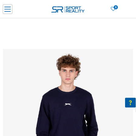
0
Нарачај online и заштеди
ДОЗНАЈ ПОВЕЌЕ
ДВА НАЧИНА НА ПЛАЌАЊЕ - при достава и со платежна картичка
ДОЗНАЈ ПОВЕЌЕ
LICK & COLLECT Платете со картичка online и подигнете во продавницата по ваш изб
ДОЗНАЈ ПОВЕЌЕ
Ценовник
ДОЗНАЈ ПОВЕЌЕ