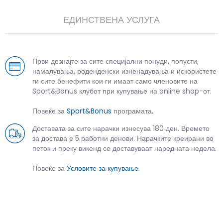
ЕДИНСТВЕНА УСЛУГА
Први дознајте за сите специјални понуди, попусти,
намалувања, роденденски изненадувања и искористете
ги сите бенефити кои ги имаат само членовите на
Sport&Bonus клубот при купување на online shop-от.
Повеќе за
Sport&Bonus
програмата.
Доставата за сите нарачки изнесува 180 ден. Времето
за достава е 5 работни денови. Нарачките креирани во
петок и преку викенд се доставуваат наредната недела.
Повеќе за
Условите за купување
.
СЛИЧНИ ПРОИЗВОДИ