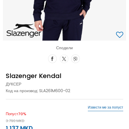
Сподели
Slazenger Kendal
ДУКСЕР
Код на производ:
SLA261M600-02
Извести ме за попуст
Попуст
70
%
3.790
MKD
1.137
MKD