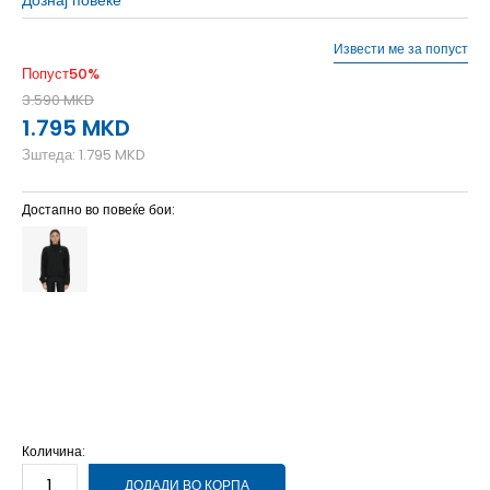
Извести ме за попуст
Попуст
50
%
3.590
MKD
1.795
MKD
Зштеда:
1.795
MKD
Достапно во повеќе бои:
XL
XL
LG
L
MD
M
SM
S
XS
XS
Количина:
ДОДАДИ ВО КОРПА