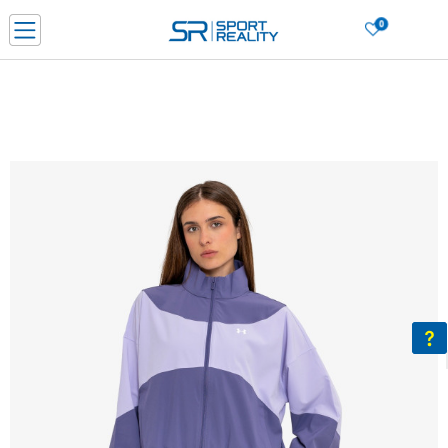
0
Нарачај online и заштеди
ДОЗНАЈ ПОВЕЌЕ
ДВА НАЧИНА НА ПЛАЌАЊЕ - при достава и со платежна картичка
ДОЗНАЈ ПОВЕЌЕ
LICK & COLLECT Платете со картичка online и подигнете во продавницата по ваш изб
ДОЗНАЈ ПОВЕЌЕ
Ценовник
ДОЗНАЈ ПОВЕЌЕ