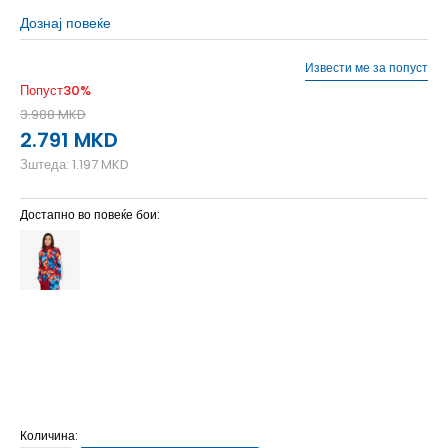
Дознај повеќе
Извести ме за попуст
Попуст
30
%
3.988
MKD
2.791
MKD
Зштеда:
1.197
MKD
Достапно во повеќе бои:
2XL
2XL
2XS
2XS
L
L
M
M
S
S
XL
XL
XS
XS
Количина: