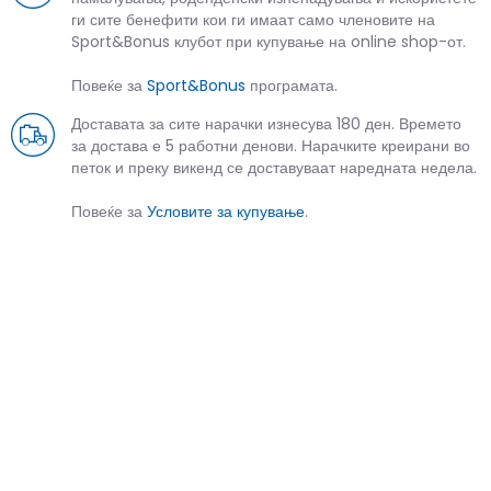
ги сите бенефити кои ги имаат само членовите на
Sport&Bonus клубот при купување на online shop-от.
Повеќе за
Sport&Bonus
програмата.
Доставата за сите нарачки изнесува 180 ден. Времето
за достава е 5 работни денови. Нарачките креирани во
петок и преку викенд се доставуваат наредната недела.
Повеќе за
Условите за купување
.
СЛИЧНИ ПРОИЗВОДИ