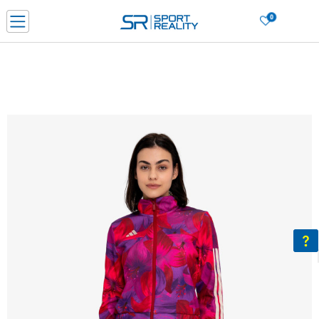
0
Нарачај online и заштеди
ДОЗНАЈ ПОВЕЌЕ
ДВА НАЧИНА НА ПЛАЌАЊЕ - при достава и со платежна картичка
ДОЗНАЈ ПОВЕЌЕ
LICK & COLLECT Платете со картичка online и подигнете во продавницата по ваш изб
ДОЗНАЈ ПОВЕЌЕ
Ценовник
ДОЗНАЈ ПОВЕЌЕ