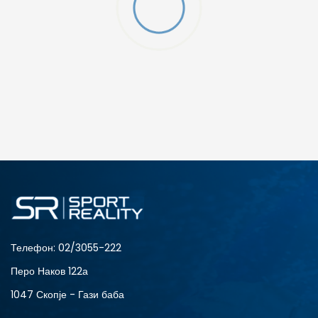
ДОДАДИ ВО КОРПА
3XL
4XL
S
XL
Телефон:
02/3055-222
Перо Наков 122а
1047 Скопје - Гази баба