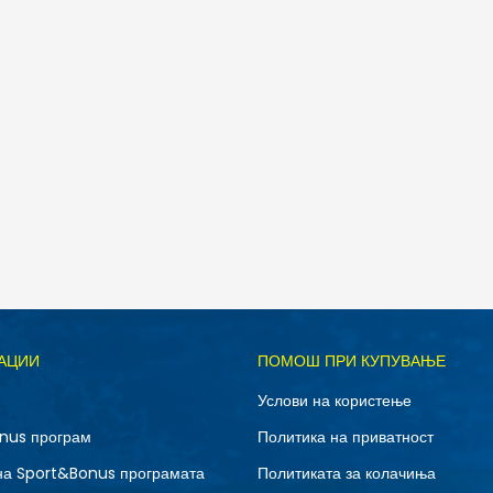
Д
АЦИИ
ПОМОШ ПРИ КУПУВАЊЕ
3XL
4XL
Услови на користење
S
XL
nus програм
Политика на приватност
на Sport&Bonus програмата
Политиката за колачиња