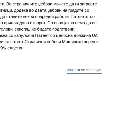
та. Во страничните џебови можете да ги загреете
итници, додека во двата џебови на градите со
да ставите некои повредни работи. Патентот со
о прилагодува отворот. Со оваа јакна нема да се
услови, секогаш ќе бидете подготвени.
акна со капуљача Патент со целосна должина UA
ви со патент Странични џебови Машинско перење
 9% еластин
Извести ме за попуст