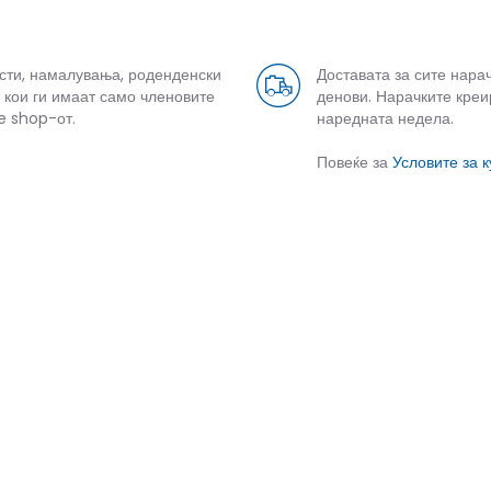
усти, намалувања, роденденски
Доставата за сите нара
 кои ги имаат само членовите
денови. Нарачките креи
e shop-от.
наредната недела.
Повеќе за
Условите за 
СЛИЧНИ ПРОИЗВОДИ