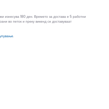
чки изнесува 180 ден. Времето за достава е 5 работни
рани во петок и преку викенд се доставуваат
купување
.