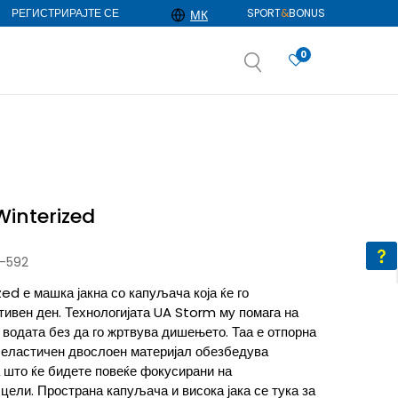
РЕГИСТРИРАЈТЕ СЕ
SPORT
&
BONUS
МК
0
АЈ ПОВЕЌЕ
избор
ДОЗНАЈ ПОВЕЌЕ
interized
-592
d е машка јакна со капуљача која ќе го
тивен ден. Технологијата UA Storm му помага на
и водата без да го жртвува дишењето. Таа е отпорна
, еластичен двослоен материјал обезбедува
 што ќе бидете повеќе фокусирани на
цели. Пространа капуљача и висока јака се тука за