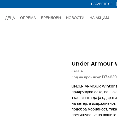
НАЈАВЕТЕ СЕ
ДЕЦА
ОПРЕМА
БРЕНДОВИ
НОВОСТИ
НА АКЦИЈA
Нарачај online и заштеди
ДОЗНАЈ ПОВЕЌЕ
НА НА ПЛАЌАЊЕ - при достава и со платежна картичка
ДОЗН
Under Armour Winterized
тете со картичка online и подигнете во продавницата по ваш 
Ценовник
ДОЗНАЈ ПОВЕЌЕ
Under Armour W
ЈАКНА
Код на производ:
1374630
UNDER ARMOUR Winterize
придружува секој ваш ак
ткаенината да ја одврат
на ветер, а издржливиот
подобра мобилност, така
постигнување на вашите 