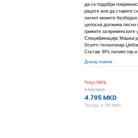
да се подобри покриенос
рацете или да ставите с
патент можете безбедно 
целосна должина лесно г
грижите за временските 
Спецификација: Машка ј
Storm технологија Џебо
Состав: 91% полиестер и
Дознај повеќе
Попуст
50
%
9.590
MKD
4.795
MKD
Зштеда:
4.795
MKD