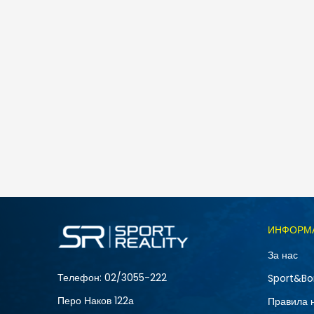
Nike M NK ACCESS FILLED PUFFER
10.490
MKD
Големина
ИНФОРМ
2XL
За нас
M
Телефон:
02/3055-222
Sport&Bo
Перо Наков 122а
Правила 