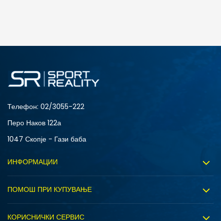
ДОДАДИ ВО КОРПА
S
XL
Телефон:
02/3055-222
Перо Наков 122а
1047 Скопје - Гази баба
ИНФОРМАЦИИ
За нас
ПОМОШ ПРИ КУПУВАЊЕ
Sport&Bonus програм
Услови на користење
Правила на Sport&Bonus програмата
КОРИСНИЧКИ СЕРВИС