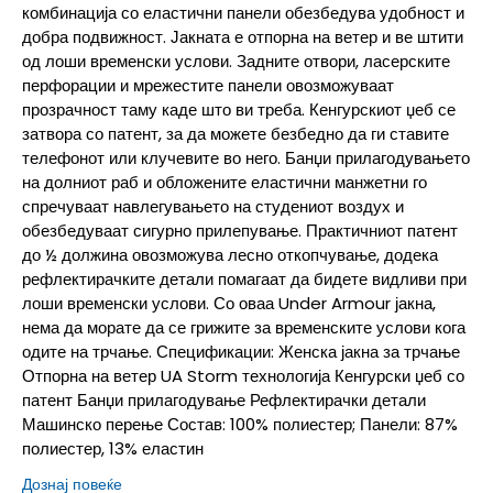
комбинација со еластични панели обезбедува удобност и
добра подвижност. Јакната е отпорна на ветер и ве штити
од лоши временски услови. Задните отвори, ласерските
перфорации и мрежестите панели овозможуваат
прозрачност таму каде што ви треба. Кенгурскиот џеб се
затвора со патент, за да можете безбедно да ги ставите
телефонот или клучевите во него. Банџи прилагодувањето
на долниот раб и обложените еластични манжетни го
спречуваат навлегувањето на студениот воздух и
обезбедуваат сигурно прилепување. Практичниот патент
до ½ должина овозможува лесно откопчување, додека
рефлектирачките детали помагаат да бидете видливи при
лоши временски услови. Со оваа Under Armour јакна,
нема да морате да се грижите за временските услови кога
одите на трчање. Спецификации: Женска јакна за трчање
Отпорна на ветер UA Storm технологија Кенгурски џеб со
патент Банџи прилагодување Рефлектирачки детали
Машинско перење Состав: 100% полиестер; Панели: 87%
полиестер, 13% еластин
Дознај повеќе