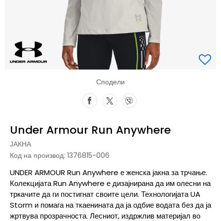
Сподели
Under Armour Run Anywhere
ЈАКНА
Код на производ:
1376815-006
UNDER ARMOUR Run Anywhere е женска јакна за трчање.
Колекцијата Run Anywhere е дизајнирана да им олесни на
тркачите да ги постигнат своите цели. Технологијата UA
Storm и помага на ткаенината да ја одбие водата без да ја
жртвува прозрачноста. Лесниот, издржлив материјал во