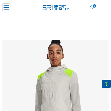
0
Нарачај online и заштеди
ДОЗНАЈ ПОВЕЌЕ
ДВА НАЧИНА НА ПЛАЌАЊЕ - при достава и со платежна картичка
ДОЗНАЈ ПОВЕЌЕ
LICK & COLLECT Платете со картичка online и подигнете во продавницата по ваш изб
ДОЗНАЈ ПОВЕЌЕ
Ценовник
ДОЗНАЈ ПОВЕЌЕ