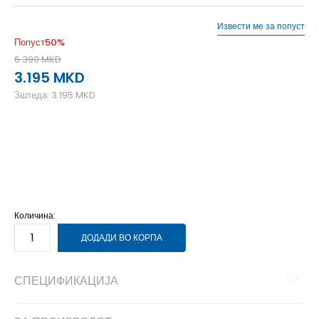
Извести ме за попуст
Попуст
50
%
6.390
MKD
3.195
MKD
Зштеда:
3.195
MKD
LG
L
MD
M
SM
S
XL
XL
XS
XS
Количина:
ДОДАДИ ВО КОРПА
СПЕЦИФИКАЦИЈА