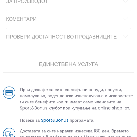
ЗА ПРОИЗВОДОТ
КОМЕНТАРИ
ПРОВЕРИ ДОСТАПНОСТ ВО ПРОДАВНИЦИТЕ
ЕДИНСТВЕНА УСЛУГА
Први дознајте за сите специјални понуди, попусти,
намалувања, роденденски изненадувања и искористете
ги сите бенефити кои ги имаат само членовите на
Sport&Bonus клубот при купување на online shop-от.
Повеќе за
Sport&Bonus
програмата.
Доставата за сите нарачки изнесува 180 ден. Времето
за достава е 5 работни денови. Нарачките креирани во