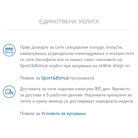
ЕДИНСТВЕНА УСЛУГА
Први дознајте за сите специјални понуди, попусти,
намалувања, роденденски изненадувања и искористете
ги сите бенефити кои ги имаат само членовите на
Sport&Bonus клубот при купување на online shop-от.
Повеќе за
Sport&Bonus
програмата.
Доставата за сите нарачки изнесува 180 ден. Времето
за достава е 5 работни денови. Нарачките креирани во
петок и преку викенд се доставуваат наредната недела.
Повеќе за
Условите за купување
.
СЛИЧНИ ПРОИЗВОДИ