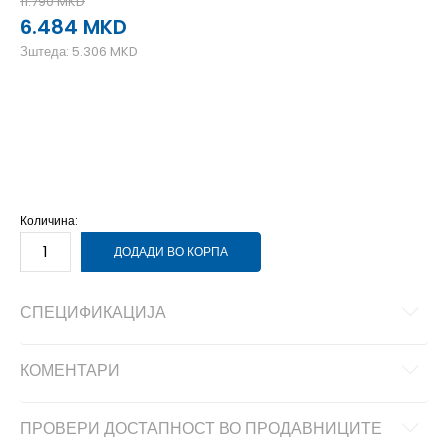
11.790
MKD
6.484
MKD
Зштеда:
5.306
MKD
2XL
2XL
LG
L
MD
M
SM
S
XL
XL
Количина:
ДОДАДИ ВО КОРПА
СПЕЦИФИКАЦИЈА
КОМЕНТАРИ
ПРОВЕРИ ДОСТАПНОСТ ВО ПРОДАВНИЦИТЕ