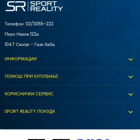
152
Телефон:
02/3055-222
Перо Наков 122а
1047 Скопје - Гази баба
ИНФОРМАЦИИ
За нас
ПОМОШ ПРИ КУПУВАЊЕ
Sport&Bonus програм
Услови на користење
Правила на Sport&Bonus програмата
КОРИСНИЧКИ СЕРВИС
Политика на приватност
Вработување
Испорака
Политиката за колачиња
SPORT REALITY ПОНУДА
Соработка со нас
Замена на големина
Политика за директен маркетинг
Синдикална продажба
Подарок картичка
Право на откажување
Ценовник
Контакт
Click&Collect
Рекламациja