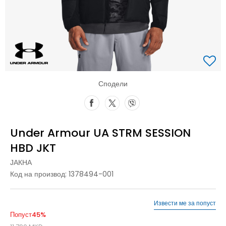
Сподели
Under Armour UA STRM SESSION
HBD JKT
ЈАКНА
Код на производ:
1378494-001
Извести ме за попуст
Попуст
45
%