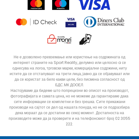
Продавници
Статус на нарачка
ДОДАДИ ВО КОРПА
152
164
Не е дозволено превземање или користење на содржината од
интернет страните на Sport Reality, делумно или целосно a се
однесува на логоа, трговски марки, комерцијални содржини, ниту
истите да се отстапуваат на трети лица, јавно да се објавуваат или
да се користат за било какви цели, без писмена согласност од
БДС.МК ДООЕЛ.
Настојуваме да бидеме што попрецизни во описот на производот,
фотографијата и самата цена, но не можеме да гарантираме дака
сите информации се комплетни и без грешка. Сите прикажани
производи на сајтот се дел од нашата понуда, но не се подразбира
дека мораат да се достапни во секој момент. Достапноста на
производите може да ја проверите и на телефонскиот број 02 3055
222.