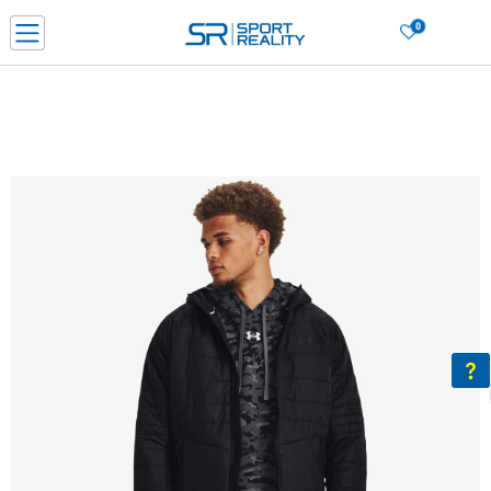
0
Нарачај online и заштеди
ДОЗНАЈ ПОВЕЌЕ
ДВА НАЧИНА НА ПЛАЌАЊЕ - при достава и со платежна картичка
ДОЗНАЈ ПОВЕЌЕ
LICK & COLLECT Платете со картичка online и подигнете во продавницата по ваш изб
ДОЗНАЈ ПОВЕЌЕ
Ценовник
ДОЗНАЈ ПОВЕЌЕ