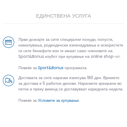
ЕДИНСТВЕНА УСЛУГА
Први дознајте за сите специјални понуди, попусти,
намалувања, роденденски изненадувања и искористете
ги сите бенефити кои ги имаат само членовите на
Sport&Bonus клубот при купување на online shop-от.
Повеќе за
Sport&Bonus
програмата.
Доставата за сите нарачки изнесува 180 ден. Времето
за достава е 5 работни денови. Нарачките креирани во
петок и преку викенд се доставуваат наредната недела.
Повеќе за
Условите за купување
.
СЛИЧНИ ПРОИЗВОДИ