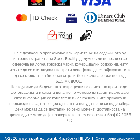
Статус на нарачка
ДОДАДИ ВО КОРПА
56
48
Не е дозволено превземање или користење на содржината од
интернет страните на Sport Reality, делумно или целосно a се
58
однесува на логоа, трговски марки, комерцијални содржини, ниту
истите да се отстапуваат на трети лица, јавно да се објавуваат или
да се користат за било какви цели, без писмена согласност од
БДС.МК ДООЕЛ.
Настојуваме да бидеме што попрецизни во описот на производот,
фотографијата и самата цена, но не можеме да гарантираме дака
сите информации се комплетни и без грешка. Сите прикажани
производи на сајтот се дел од нашата понуда, но не се подразбира
дека мораат да се достапни во секој момент. Достапноста на
производите може да ја проверите и на телефонскиот број 02 3055
222.
©2026
www.sportreality.mk
, Изработка
NB SOFT
. Сите права задржани.