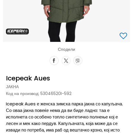
Сподели
Icepeak Aues
ЈАКНА
Код на производ:
53046520I-592
Icepeak Aues е женска зимска парка јакна со капуљача.
Со оваа јакна повеќе нема да ви биде ладно: таа е
исполнета со особено топло синтетичко полнење кој е
лесен и мек како пердув. Капуљачата, која може да се
извади по потреба, има раб од вештачко крзно, кој исто