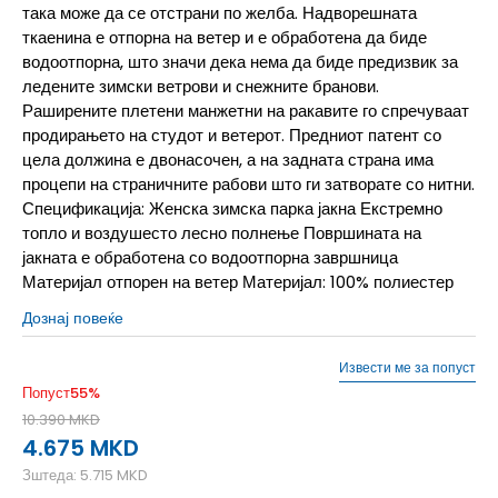
така може да се отстрани по желба. Надворешната
ткаенина е отпорна на ветер и е обработена да биде
водоотпорна, што значи дека нема да биде предизвик за
ледените зимски ветрови и снежните бранови.
Раширените плетени манжетни на ракавите го спречуваат
продирањето на студот и ветерот. Предниот патент со
цела должина е двонасочен, а на задната страна има
процепи на страничните рабови што ги затворате со нитни.
Спецификација: Женска зимска парка јакна Екстремно
топло и воздушесто лесно полнење Површината на
јакната е обработена со водоотпорна завршница
Материјал отпорен на ветер Материјал: 100% полиестер
Дознај повеќе
Извести ме за попуст
Попуст
55
%
10.390
MKD
4.675
MKD
Зштеда:
5.715
MKD