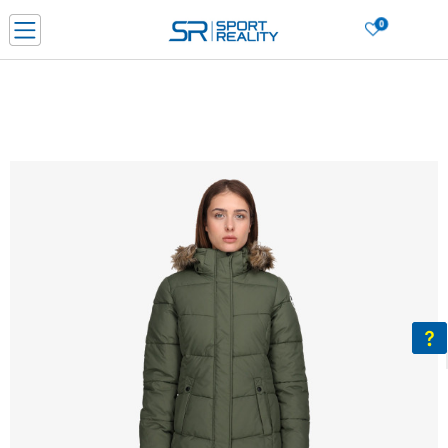
0
Нарачај online и заштеди
ДОЗНАЈ ПОВЕЌЕ
ДВА НАЧИНА НА ПЛАЌАЊЕ - при достава и со платежна картичка
ДОЗНАЈ ПОВЕЌЕ
LICK & COLLECT Платете со картичка online и подигнете во продавницата по ваш изб
ДОЗНАЈ ПОВЕЌЕ
Ценовник
ДОЗНАЈ ПОВЕЌЕ