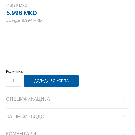
14.990
MKD
5.996
MKD
Зштеда:
8.994
MKD
L
L
M
M
S
S
XS
XS
Количина:
ДОДАДИ ВО КОРПА
СПЕЦИФИКАЦИЈА
ЗА ПРОИЗВОДОТ
КОМЕНТАРИ