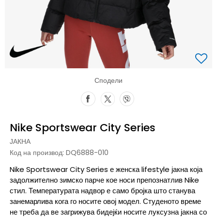
Сподели
Nike Sportswear City Series
ЈАКНА
Код на производ:
DQ6888-010
Nike Sportswear City Series е женска lifestyle јакна која
задолжително зимско парче кое носи препознатлив Nike
стил. Температурата надвор е само бројка што станува
занемарлива кога го носите овој модел. Студеното време
не треба да ве загрижува бидејќи носите луксузна јакна со