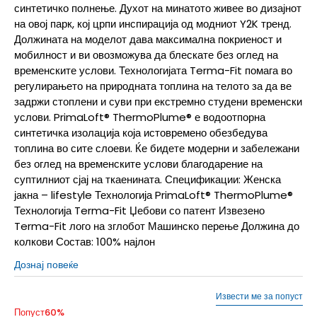
синтетичко полнење. Духот на минатото живее во дизајнот
на овој парк, кој црпи инспирација од модниот Y2K тренд.
Должината на моделот дава максимална покриеност и
мобилност и ви овозможува да блескате без оглед на
временските услови. Технологијата Terma-Fit помага во
регулирањето на природната топлина на телото за да ве
задржи стоплени и суви при екстремно студени временски
услови. PrimaLoft® ThermoPlume® е водоотпорна
синтетичка изолација која истовремено обезбедува
топлина во сите слоеви. Ќе бидете модерни и забележани
без оглед на временските услови благодарение на
суптилниот сјај на ткаенината. Спецификации: Женска
јакна – lifestyle Технологија PrimaLoft® ThermoPlume®
Технологија Terma-Fit Џебови со патент Извезено
Terma-Fit лого на зглобот Машинско перење Должина до
колкови Состав: 100% најлон
Дознај повеќе
Извести ме за попуст
Попуст
60
%