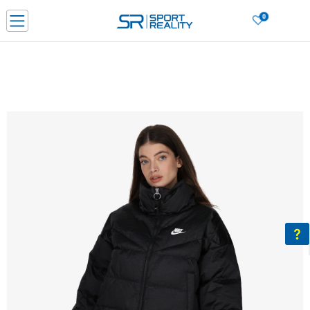
0
Нарачај online и заштеди
ДОЗНАЈ ПОВЕЌЕ
ДВА НАЧИНА НА ПЛАЌАЊЕ - при достава и со платежна картичка
ДОЗНАЈ ПОВЕЌЕ
LICK & COLLECT Платете со картичка online и подигнете во продавницата по ваш изб
ДОЗНАЈ ПОВЕЌЕ
Ценовник
ДОЗНАЈ ПОВЕЌЕ