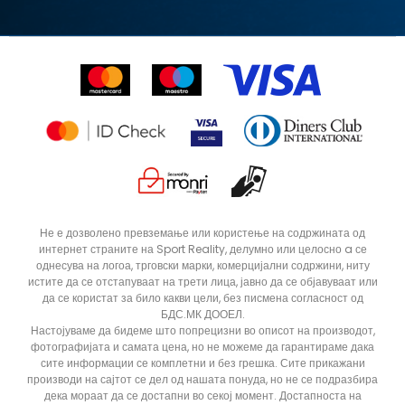
Замена на големина
Политика за директен маркетинг
Синдикална продажба
Подарок картичка
Право на откажување
Ценовник
Контакт
Click&Collect
Рекламациja
Продавници
Статус на нарачка
ДОДАДИ ВО КОРПА
56
48
Не е дозволено превземање или користење на содржината од
интернет страните на Sport Reality, делумно или целосно a се
58
однесува на логоа, трговски марки, комерцијални содржини, ниту
истите да се отстапуваат на трети лица, јавно да се објавуваат или
да се користат за било какви цели, без писмена согласност од
БДС.МК ДООЕЛ.
Настојуваме да бидеме што попрецизни во описот на производот,
фотографијата и самата цена, но не можеме да гарантираме дака
сите информации се комплетни и без грешка. Сите прикажани
производи на сајтот се дел од нашата понуда, но не се подразбира
дека мораат да се достапни во секој момент. Достапноста на