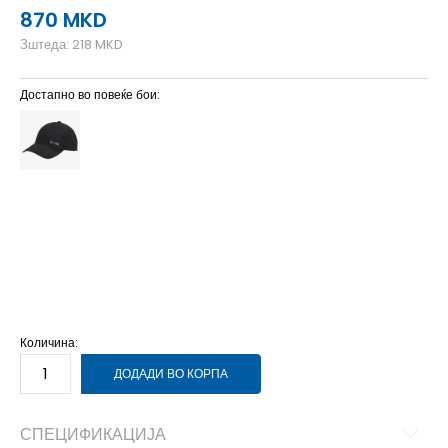
870
MKD
Зштеда:
218
MKD
Достапно во повеќе бои:
OSFC
4-8г.
52-54
OSFL
OSFL
OSFM
M/L
58-60
OSFW
S/M
56-58
OSFY
OSFY
Количина:
ДОДАДИ ВО КОРПА
СПЕЦИФИКАЦИЈА