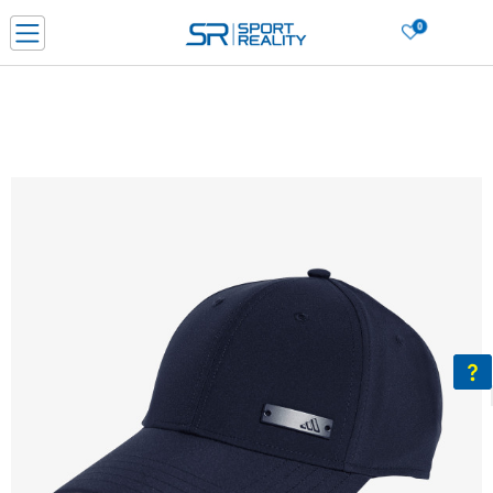
0
Нарачај online и заштеди
ДОЗНАЈ ПОВЕЌЕ
ДВА НАЧИНА НА ПЛАЌАЊЕ - при достава и со платежна картичка
ДОЗНАЈ ПОВЕЌЕ
LICK & COLLECT Платете со картичка online и подигнете во продавницата по ваш изб
ДОЗНАЈ ПОВЕЌЕ
Ценовник
ДОЗНАЈ ПОВЕЌЕ