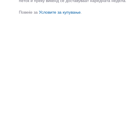
петок и преку викенд се доставуваат наредната недела.
Повеќе за
Условите за купување
.
СЛИЧНИ ПРОИЗВОДИ