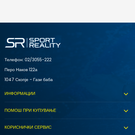
ДОДАДИ ВО КОРПА
Телефон:
02/3055-222
Перо Наков 122а
1047 Скопје - Гази баба
ИНФОРМАЦИИ
За нас
ПОМОШ ПРИ КУПУВАЊЕ
Sport&Bonus програм
Услови на користење
Правила на Sport&Bonus програмата
КОРИСНИЧКИ СЕРВИС
Политика на приватност