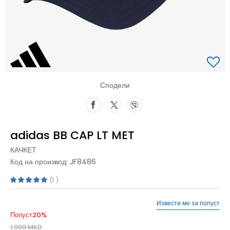
Сподели
adidas BB CAP LT MET
КАЧКЕТ
Код на производ:
JF8486
1
Извести ме за попуст
Попуст
20
%
1.088
MKD