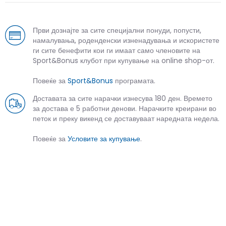
Први дознајте за сите специјални понуди, попусти,
намалувања, роденденски изненадувања и искористете
ги сите бенефити кои ги имаат само членовите на
Sport&Bonus клубот при купување на online shop-от.
Повеќе за
Sport&Bonus
програмата.
Доставата за сите нарачки изнесува 180 ден. Времето
за достава е 5 работни денови. Нарачките креирани во
петок и преку викенд се доставуваат наредната недела.
Повеќе за
Условите за купување
.
СЛИЧНИ ПРОИЗВОДИ