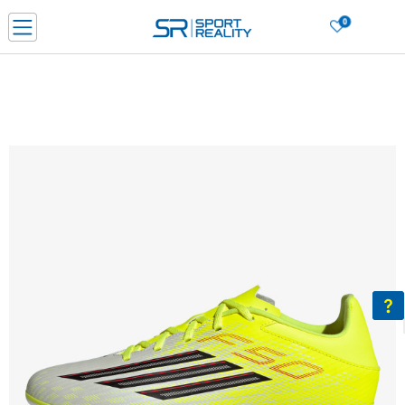
0
Нарачај online и заштеди
ДОЗНАЈ ПОВЕЌЕ
ДВА НАЧИНА НА ПЛАЌАЊЕ - при достава и со платежна картичка
ДОЗНАЈ ПОВЕЌЕ
LICK & COLLECT Платете со картичка online и подигнете во продавницата по ваш изб
ДОЗНАЈ ПОВЕЌЕ
Ценовник
ДОЗНАЈ ПОВЕЌЕ