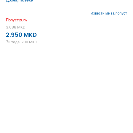
Извести ме за попуст
Попуст
20
%
3.688
MKD
2.950
MKD
Зштеда:
738
MKD
5
38
23.5
9-
44
28
9
43 1/3
27.5
8-
42 2/3
27
8
42
26.5
7-
41 1/3
26
7
40 2/3
25.5
6-
40
25
6
39 1/3
24.5
5-
38 2/3
24
10
44 2/3
28.5
4-
37 1/3
23
4
36 2/3
22.5
3-
36
22
13
48 2/3
31.5
12-
48
31
12
47 1/3
30.5
11-
46 2/3
30
11
46
29.5