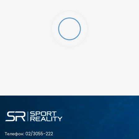
FG - JNR
ДОДАДИ ВО КОРПА
5Y
5.5Y
3Y
3.5Y
1Y
13C
12.5C
11C
Телефон:
02/3055-222