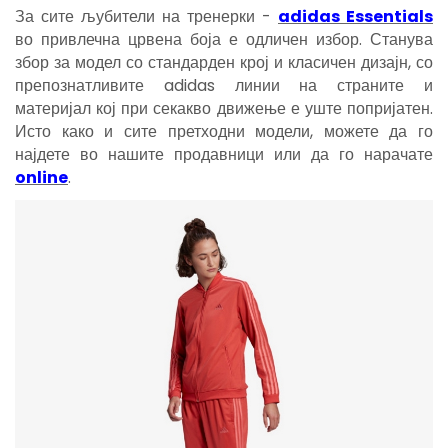
За сите љубители на тренерки -
adidas Essentials
во привлечна црвена боја е одличен избор. Станува
збор за модел со стандарден крој и класичен дизајн, со
препознатливите adidas линии на страните и
материјал кој при секакво движење е уште попријатен.
Исто како и сите претходни модели, можете да го
најдете во нашите продавници или да го нарачате
online
.