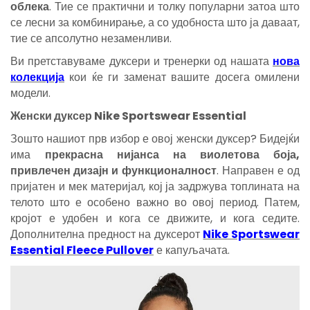
облека
. Тие се практични и толку популарни затоа што
се лесни за комбинирање, а со удобноста што ја даваат,
тие се апсолутно незаменливи.
Ви претставуваме дуксери и тренерки од нашата
нова
колекција
кои ќе ги заменат вашите досега омилени
модели.
Женски дуксер Nike Sportswear Essential
Зошто нашиот прв избор е овој женски дуксер? Бидејќи
има
прекрасна нијанса на виолетова боја,
привлечен дизајн и функционалност
. Направен е од
пријатен и мек материјал, кој ја задржува топлината на
телото што е особено важно во овој период. Патем,
кројот е удобен и кога се движите, и кога седите.
Дополнителна предност на дуксерот
Nike Sportswear
Essential Fleece Pullover
е капуљачата.