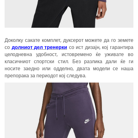
Доколку сакате комплет, дуксерот можете да го земете
со
долниот дел тренерк
и
со ист дизајн, кој гарантира
целодневна удобност, истовремено ќе уживате во
класичниот спортски стил. Без разлика дали ќе ги
носите заедно или одделно, двата модели се наша
препорака за периодот кој следува.