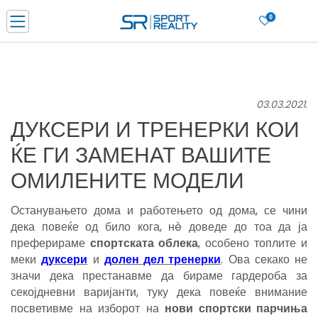
0
Нарачај online и заштеди
ДОЗНАЈ ПОВЕЌЕ
ДВА НАЧИНА НА ПЛАЌАЊЕ - при достава и со платежна картичка
ДОЗНАЈ ПОВЕЌЕ
03.03.2021.
LICK & COLLECT Платете со картичка online и подигнете во продавницата по ваш изб
ДУКСЕРИ И ТРЕНЕРКИ КОИ
ДОЗНАЈ ПОВЕЌЕ
ЌЕ ГИ ЗАМЕНАТ ВАШИТЕ
Ценовник
ДОЗНАЈ ПОВЕЌЕ
ОМИЛЕНИТЕ МОДЕЛИ
Останувањето дома и работењето од дома, се чини
дека повеќе од било кога, нè доведе до тоа да ја
преферираме
спортска
та облека
, особено топлите и
меки
дуксери
и
дол
ен дел тренерки
. Ова секако не
значи дека престанавме да бираме гардероба за
секојдневни варијанти, туку дека повеќе внимание
посветивме на изборот на
нови
спортски парчиња