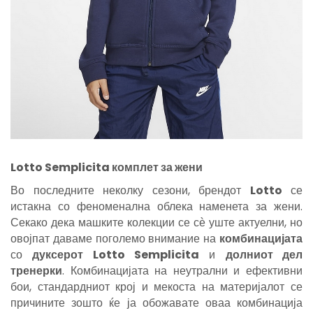
Lotto Semplicita
комплет за жени
Во последните неколку сезони, брендот
Lotto
се
истакна со феноменална облека наменета за жени.
Секако дека машките колекции се сѐ уште актуелни, но
овојпат даваме поголемо внимание на
комбинацијата
со
дуксерот Lotto Semplicita
и
долниот дел
тренерк
и
. Комбинацијата на неутрални и ефективни
бои, стандардниот крој и мекоста на материјалот се
причините зошто ќе ја обожавате оваа комбинација