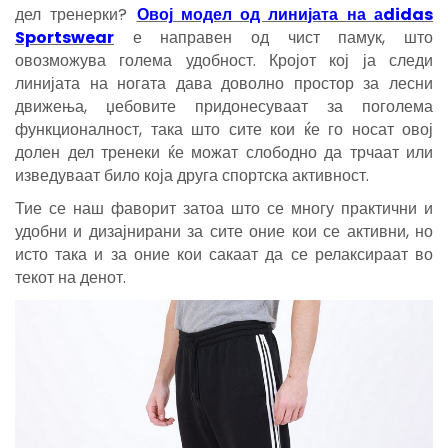
дел тренерки?
Овој модел од линијата
на аdidas
Sportswear
е направен од чист памук, што
овозможува голема удобност. Кројот кој ја следи
линијата на ногата дава доволно простор за лесни
движења, џебовите придонесуваат за поголема
функционалност, така што сите кои ќе го носат овој
долен дел тренеки ќе можат слободно да трчаат или
изведуваат било која друга спортска активност.
Тие се наш фаворит затоа што се многу практични и
удобни и дизајнирани за сите оние кои се активни, но
исто така и за оние кои сакаат да се релаксираат во
текот на денот.