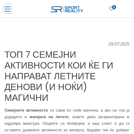
0
Нарачај online и заштеди
ДОЗНАЈ ПОВЕЌЕ
ДВА НАЧИНА НА ПЛАЌАЊЕ - при достава и со платежна картичка
ДОЗНАЈ ПОВЕЌЕ
29.07.2021.
LICK & COLLECT Платете со картичка online и подигнете во продавницата по ваш изб
ТОП 7 СЕМЕЈНИ
ДОЗНАЈ ПОВЕЌЕ
АКТИВНОСТИ КОИ ЌЕ ГИ
Ценовник
ДОЗНАЈ ПОВЕЌЕ
НАПРАВАТ ЛЕТНИТЕ
ДЕНОВИ (И НОЌИ)
МАГИЧНИ
Семејните активности
се сами по себе магични, а ако на тоа ја
додадете и
магијата на летото
, знаете дека загарантирана e
најдобра авантура. Опциите се безбројни, а наш совет е да ги
оставите дневните активности за вечерта, бидејќи тие ќе добијат