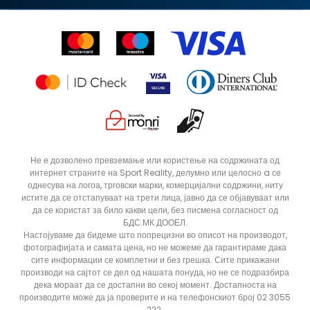
Право на откажување
Ценовник
Контакт
Click&Collect
Рекламациja
Продавници
Статус на нарачка
Не е дозволено превземање или користење на содржината од
интернет страните на Sport Reality, делумно или целосно a се
однесува на логоа, трговски марки, комерцијални содржини, ниту
истите да се отстапуваат на трети лица, јавно да се објавуваат или
да се користат за било какви цели, без писмена согласност од
БДС.МК ДООЕЛ.
Настојуваме да бидеме што попрецизни во описот на производот,
фотографијата и самата цена, но не можеме да гарантираме дака
сите информации се комплетни и без грешка. Сите прикажани
производи на сајтот се дел од нашата понуда, но не се подразбира
дека мораат да се достапни во секој момент. Достапноста на
производите може да ја проверите и на телефонскиот број 02 3055
222.