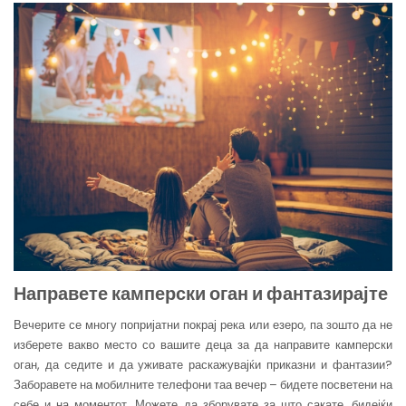
Направете камперски оган и фантазирајте
Вечерите се многу попријатни покрај река или езеро, па зошто да не
изберете вакво место со вашите деца за да направите камперски
оган, да седите и да уживате раскажувајќи приказни и фантазии?
Заборавете на мобилните телефони таа вечер – бидете посветени на
себе и на моментот. Можете да зборувате за што сакате, бидејќи