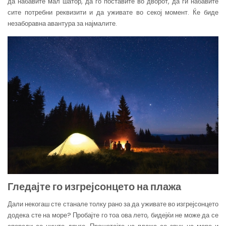
да набавите мал шатор, да го поставите во дворот, да ги набавите
сите потребни реквизити и да уживате во секој момент. Ќе биде
незаборавна авантура за најмалите.
Гледајте го изгрејсонцето на плажа
Дали некогаш сте станале толку рано за да уживате во изгрејсонцето
додека сте на море? Пробајте го тоа ова лето, бидејќи не може да се