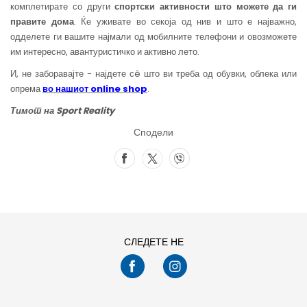
комплетирате со други
спортски активности што можете да ги
правите дома
. Ќе уживате во секоја од нив и што е најважно,
одделете ги вашите најмали од мобилните телефони и овозможете
им интересно, авантуристичко и активно лето.
И, не заборавајте - најдете сè што ви треба од обувки, облека или
опрема
во наш
иот online shop
.
Тим
от
на Sport Reality
Сподели
СЛЕДЕТЕ НЕ