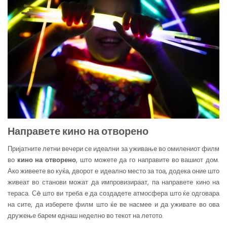
Направете кино на отворено
Пријатните летни вечери се идеални за уживање во омилениот филм
во
кино на отворено
, што можете да го направите во вашиот дом.
Ако живеете во куќа, дворот е идеално место за тоа, додека оние што
живеат во станови можат да импровизираат, па направете кино на
тераса. Сè што ви треба е да создадете атмосфера што ќе одговара
на сите, да изберете филм што ќе ве насмее и да уживате во ова
дружење барем еднаш неделно во текот на летото.