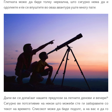
Глетката може да биде толку нереална, што сигурно нема да и
одолеете и ќе се впуштите во оваа авантура уште многу пати.
Дали ви се допаѓаат нашите предлози за летните денови и вечери?
Сигурно ве потсетивме на некои што можеби сте ги заборавиле со
текот на времето. Списокот може да биде подолг, а на вас е да го