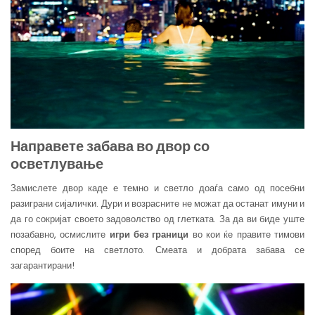
Направете забава во двор со
осветлување
Замислете двор каде е темно и светло доаѓа само од посебни
разиграни сијалички. Дури и возрасните не можат да останат имуни и
да го сокријат своето задоволство од глетката. За да ви биде уште
позабавно, осмислите
игри без граници
во кои ќе правите тимови
според боите на светлото. Смеата и добрата забава се
загарантирани!