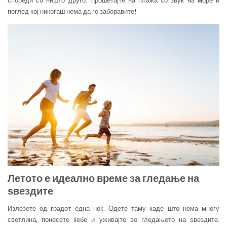
спореди со ништо друго. Прошетајте на плажа со звук на море и
поглед кој никогаш нема да го заборавите!
Летото е идеално време за гледање на
ѕ
вездите
Излезете од градот една ноќ. Одете таму каде што нема многу
светлина, понесете ќебе и уживајте во гледањето на ѕвездите.