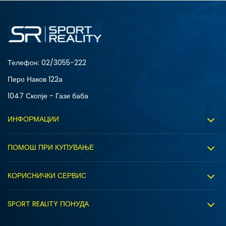
Телефон:
02/3055-222
Перо Наков 122а
1047 Скопје - Гази баба
ИНФОРМАЦИИ
За нас
ПОМОШ ПРИ КУПУВАЊЕ
Sport&Bonus програм
Услови на користење
Правила на Sport&Bonus програмата
КОРИСНИЧКИ СЕРВИС
Политика на приватност
Вработување
Испорака
Политиката за колачиња
SPORT REALITY ПОНУДА
Соработка со нас
Замена на големина
Политика за директен маркетинг
Синдикална продажба
Подарок картичка