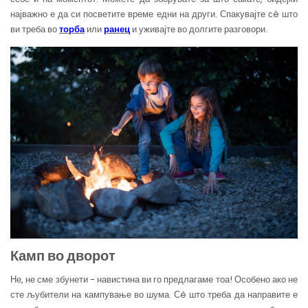
најважно е да си посветите време едни на други. Спакувајте сè што
ви треба во
торба
или
ранец
и уживајте во долгите разговори.
Камп во двор
от
Не, не сме збунети - навистина ви го предлагаме тоа! Особено ако не
сте љубители на кампување во шума. Сè што треба да направите е