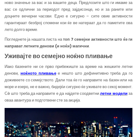
ново значење за вас и за вашите деца. Предлозите што ги имаме за
вас се одлични за периодот пред зајдисонце, но и за раните или
доцните вечерни часови. Едно е сигурно – сите овие активности
гарантираат безброј спомени кои ќе ве натераат да го паметите ова
лето долго време.
Погледнете ја нашата листа на
топ 7 семејни активности што ќе ги
направат летните денови (и ноќи)
магични
.
Уживајте во семејно ноќно пливање
Иако базените ни се прво прибежиште за време на жешките летни
денови,
ноќното пливање
е нешто што дефинитивно треба да го
доживеете со семејството. Дали тоа ќе го направите на базен или на
море и езеро, не е важно, бидејќи сигурно ќе уживате во секој момент.
Сè што треба да направите е да најдете соодветни
летни модели
за
оваа авантура и подготвени сте за акција.