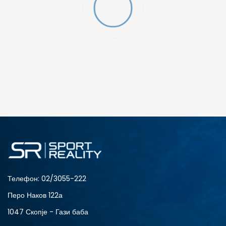
ДОДАДИ ВО КОРПА
3XL
3XL-T
L
L-T
S
S-T
XS
Телефон:
02/3055-222
Перо Наков 122а
1047 Скопје - Гази баба