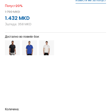
Извести ме за попуст
Попуст
20
%
1.790
MKD
1.432
MKD
Зштеда:
358
MKD
Достапно во повеќе бои:
2XL
2XL
2XL-T
2XL
3XL
3XL
3XL-T
3XL
4XL
4XL
4XL-T
4XL
L
L
L-T
L
M
M
M-T
M
S
S
S-T
S
XL
XL
XL-T
XL
XS
XS
Количина: