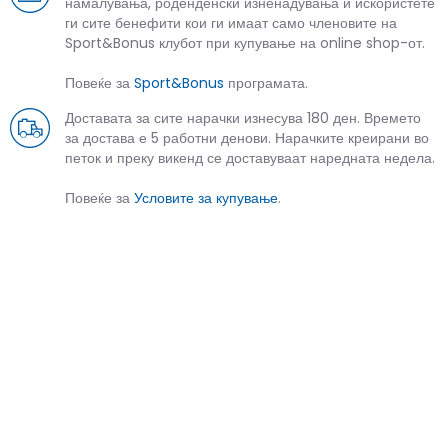
намалувања, роденденски изненадувања и искористете
ги сите бенефити кои ги имаат само членовите на
Sport&Bonus клубот при купување на online shop-от.
Повеќе за
Sport&Bonus
програмата.
Доставата за сите нарачки изнесува 180 ден. Времето
за достава е 5 работни денови. Нарачките креирани во
петок и преку викенд се доставуваат наредната недела.
Повеќе за
Условите за купување
.
СЛИЧНИ ПРОИЗВОДИ