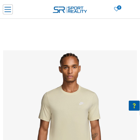
0
Нарачај online и заштеди
ДОЗНАЈ ПОВЕЌЕ
ДВА НАЧИНА НА ПЛАЌАЊЕ - при достава и со платежна картичка
ДОЗНАЈ ПОВЕЌЕ
LICK & COLLECT Платете со картичка online и подигнете во продавницата по ваш изб
ДОЗНАЈ ПОВЕЌЕ
Ценовник
ДОЗНАЈ ПОВЕЌЕ