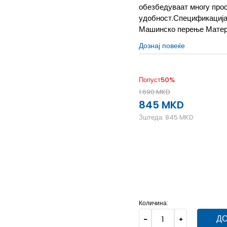
обезбедуваат многу прос
удобност.Спецификација:
Машинско перење Матери
Дознај повеќе
Попуст
50
%
1.690
MKD
845
MKD
Зштеда:
845
MKD
L
12-13г.
M
11-12г.
S
9-
Количина:
ДО