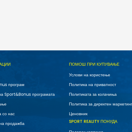
Д
АЦИИ
ПОМОШ ПРИ КУПУВАЊЕ
3XL
L
Услови на користење
XL
XS
nus програм
Политика на приватност
на Sport&Bonus програмата
Политиката за колачиња
ање
Политика за директен маркетин
 со нас
Ценовник
SPORT REALITY ПОНУДА
на продажба