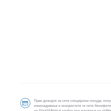
Спо
Први дознајте за сите специјални понуди, поп
изненадувања и искористете ги сите бенефити
на Sport&Bonus клубот при купување на onlin