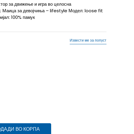
тор за движење и игра во целосна
 Маица за девојчиња – lifestyle Модел: loose fit
јал: 100% памук
Извести ме за попуст
10г.
XL
14-15г.
XS
7-8г.
ДАДИ ВО КОРПА