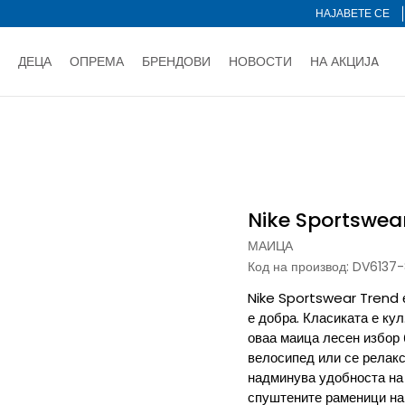
НАЈАВЕТЕ СЕ
ДЕЦА
ОПРЕМА
БРЕНДОВИ
НОВОСТИ
НА АКЦИЈA
Нарачај online и заштеди
ДОЗНАЈ ПОВЕЌЕ
НА НА ПЛАЌАЊЕ - при достава и со платежна картичка
ДОЗН
 Sportswear Trend
тете со картичка online и подигнете во продавницата по ваш 
Ценовник
ДОЗНАЈ ПОВЕЌЕ
Nike Sportswea
МАИЦА
Код на производ:
DV6137
Nike Sportswear Trend е
е добра. Класиката е кул
оваа маица лесен избор 
велосипед или се релакс
надминува удобноста на
спуштените раменици на 