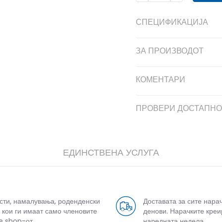
СПЕЦИФИКАЦИЈА
ЗА ПРОИЗВОДОТ
КОМЕНТАРИ
дели
ПРОВЕРИ ДОСТАПНО
ЕДИНСТВЕНА УСЛУГА
усти, намалувања, роденденски
Доставата за сите нара
 кои ги имаат само членовите
денови. Нарачките креи
e shop-от.
наредната недела.