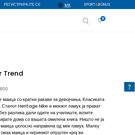
РЕГИСТРИРАЈТЕ СЕ
SPORT
&
BONUS
МК
0
АЈ ПОВЕЌЕ
избор
ДОЗНАЈ ПОВЕЌЕ
r Trend
-800
 маица со кратки ракави за девојчиња. Класиката
. Стилот Heritage Nike и мекиот памук ја прават
без разлика дали одите на училиште, возите
ирате дома со вашата омилена книга. Ништо не ја
 маица целосно направена од мек памук. Малку
оваа маица и нејзиниот опуштен крој ви