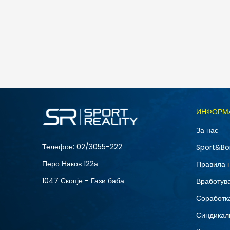
Nike M J JUMPMAN SS LBR TEE 2
1.990
MKD
Големина
ИНФОРМ
2XL
За нас
S
Телефон:
02/3055-222
Sport&Bo
Перо Наков 122а
Правила 
1047 Скопје - Гази баба
Вработув
Соработка
Синдикал