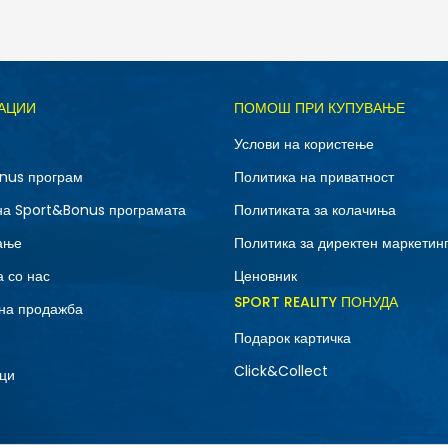
Д
АЦИИ
ПОМОШ ПРИ КУПУВАЊЕ
3XL
L
Услови на користење
XL
XS
nus програм
Политика на приватност
на Sport&Bonus програмата
Политиката за колачиња
ање
Политика за директен маркетин
 со нас
Ценовник
SPORT REALITY ПОНУДА
на продажба
Подарок картичка
Click&Collect
ци