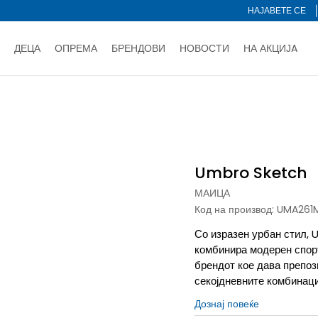
НАЈАВЕТЕ СЕ
ДЕЦА
ОПРЕМА
БРЕНДОВИ
НОВОСТИ
НА АКЦИЈA
Нарачај online и заштеди
ДОЗНАЈ ПОВЕЌЕ
НА НА ПЛАЌАЊЕ - при достава и со платежна картичка
ДОЗН
ro Sketch
тете со картичка online и подигнете во продавницата по ваш 
Ценовник
ДОЗНАЈ ПОВЕЌЕ
Umbro Sketch
МАИЦА
Код на производ:
UMA261
Со изразен урбан стил,
комбинира модерен спорт
брендот кое дава препоз
секојдневните комбинаци
Дознај повеќе