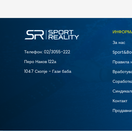
1.990
MKD
Големина
ИНФОРМ
2XL
За нас
S
Телефон:
02/3055-222
Sport&Bo
Перо Наков 122а
Правила 
1047 Скопје - Гази баба
Вработув
Соработка
Синдикал
Контакт
Продавни