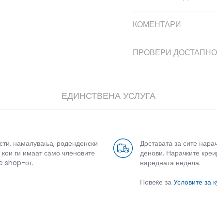
КОМЕНТАРИ
ПРОВЕРИ ДОСТАПНО
ЕДИНСТВЕНА УСЛУГА
усти, намалувања, роденденски
Доставата за сите нара
 кои ги имаат само членовите
денови. Нарачките креи
e shop-от.
наредната недела.
Повеќе за
Условите за 