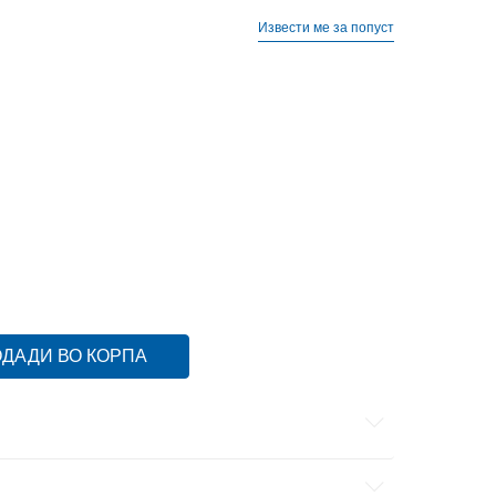
Извести ме за попуст
M
M
S
S
XL
XL
ДАДИ ВО КОРПА