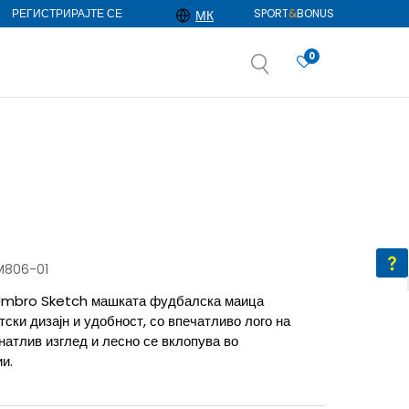
РЕГИСТРИРАЈТЕ СЕ
SPORT
&
BONUS
МК
0
АЈ ПОВЕЌЕ
избор
ДОЗНАЈ ПОВЕЌЕ
M806-01
 Umbro Sketch машката фудбалска маица
ски дизајн и удобност, со впечатливо лого на
натлив изглед и лесно се вклопува во
и.