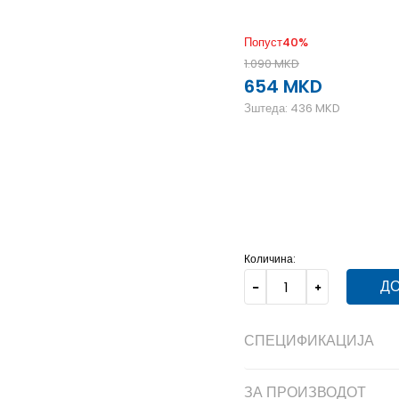
Попуст
40
%
1.090
MKD
654
MKD
Зштеда:
436
MKD
2XL
2XL
3XL
3XL
L
L
Количина:
ДО
СПЕЦИФИКАЦИЈА
ЗА ПРОИЗВОДОТ