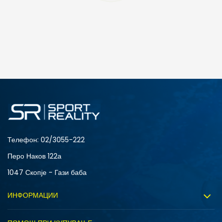
ДОДАДИ ВО КОРПА
2XS
3XL
4XLT
L
MT
S
XLT
XS
Телефон:
02/3055-222
Перо Наков 122а
1047 Скопје - Гази баба
ИНФОРМАЦИИ
За нас