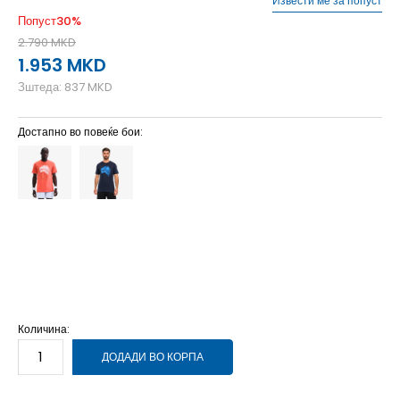
Извести ме за попуст
Попуст
30
%
2.790
MKD
1.953
MKD
Зштеда:
837
MKD
Достапно во повеќе бои:
2XL
2XL
L
L
M
M
S
S
XL
XL
XS
XS
Количина:
ДОДАДИ ВО КОРПА