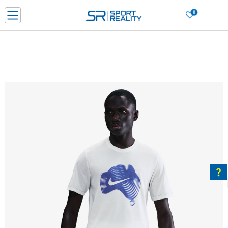
0
Нарачај online и заштеди
ДОЗНАЈ ПОВЕЌЕ
ДВА НАЧИНА НА ПЛАЌАЊЕ - при достава и со платежна картичка
ДОЗНАЈ ПОВЕЌЕ
LICK & COLLECT Платете со картичка online и подигнете во продавницата по ваш изб
ДОЗНАЈ ПОВЕЌЕ
Ценовник
ДОЗНАЈ ПОВЕЌЕ