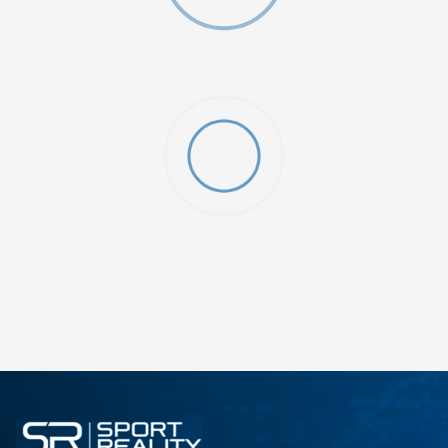
ДОДАДИ ВО КОРПА
2XS
3XL
4XLT
L