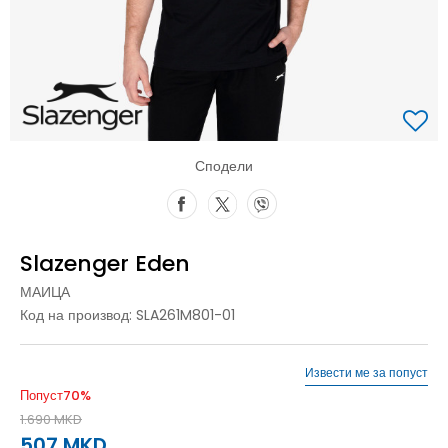
Сподели
Slazenger Eden
МАИЦА
Код на производ:
SLA261M801-01
Извести ме за попуст
Попуст
70
%
1.690
MKD
507
MKD