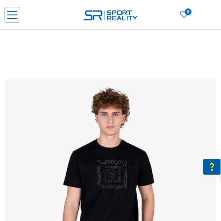
0
Нарачај online и заштеди
ДОЗНАЈ ПОВЕЌЕ
ДВА НАЧИНА НА ПЛАЌАЊЕ - при достава и со платежна картичка
ДОЗНАЈ ПОВЕЌЕ
LICK & COLLECT Платете со картичка online и подигнете во продавницата по ваш изб
ДОЗНАЈ ПОВЕЌЕ
Ценовник
ДОЗНАЈ ПОВЕЌЕ