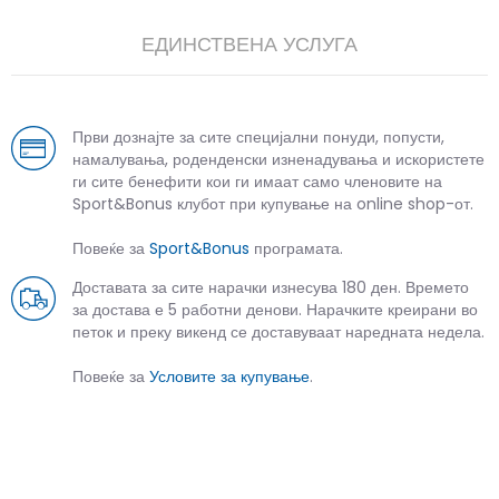
ЕДИНСТВЕНА УСЛУГА
Први дознајте за сите специјални понуди, попусти,
намалувања, роденденски изненадувања и искористете
ги сите бенефити кои ги имаат само членовите на
Sport&Bonus клубот при купување на online shop-от.
Повеќе за
Sport&Bonus
програмата.
Доставата за сите нарачки изнесува 180 ден. Времето
за достава е 5 работни денови. Нарачките креирани во
петок и преку викенд се доставуваат наредната недела.
Повеќе за
Условите за купување
.
СЛИЧНИ ПРОИЗВОДИ