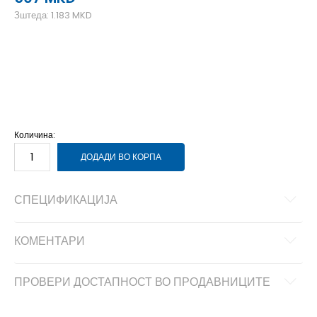
Зштеда:
1.183
MKD
2XL
2XL
3XL
3XL
L
L
M
M
S
S
XL
XL
Количина:
ДОДАДИ ВО КОРПА
СПЕЦИФИКАЦИЈА
КОМЕНТАРИ
ПРОВЕРИ ДОСТАПНОСТ ВО ПРОДАВНИЦИТЕ