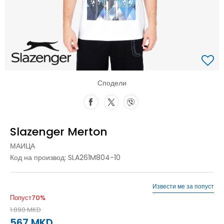
Сподели
Slazenger Merton
МАИЦА
Код на производ:
SLA261M804-10
Извести ме за попуст
Попуст
70
%
1.890
MKD
567
MKD