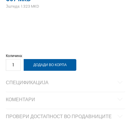
Зштеда:
1.323
MKD
M
M
2XL
2XL
XL
XL
3XL
3XL
L
L
S
S
Количина:
ДОДАДИ ВО КОРПА
СПЕЦИФИКАЦИЈА
КОМЕНТАРИ
ПРОВЕРИ ДОСТАПНОСТ ВО ПРОДАВНИЦИТЕ