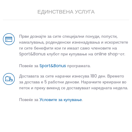
ЕДИНСТВЕНА УСЛУГА
Први дознајте за сите специјални понуди, попусти,
намалувања, роденденски изненадувања и искористете
ги сите бенефити кои ги имаат само членовите на
Sport&Bonus клубот при купување на online shop-от.
Повеќе за
Sport&Bonus
програмата.
Доставата за сите нарачки изнесува 180 ден. Времето
за достава е 5 работни денови. Нарачките креирани во
петок и преку викенд се доставуваат наредната недела.
Повеќе за
Условите за купување
.
СЛИЧНИ ПРОИЗВОДИ