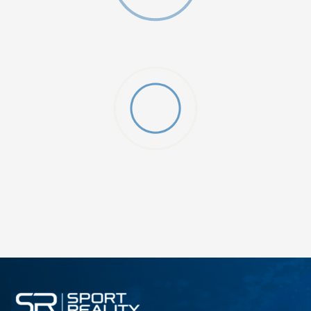
ДОДАДИ ВО КОРПА
3XL
3XLT
5XLT
L