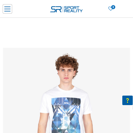
0
Нарачај online и заштеди
ДОЗНАЈ ПОВЕЌЕ
ДВА НАЧИНА НА ПЛАЌАЊЕ - при достава и со платежна картичка
ДОЗНАЈ ПОВЕЌЕ
LICK & COLLECT Платете со картичка online и подигнете во продавницата по ваш изб
ДОЗНАЈ ПОВЕЌЕ
Ценовник
ДОЗНАЈ ПОВЕЌЕ