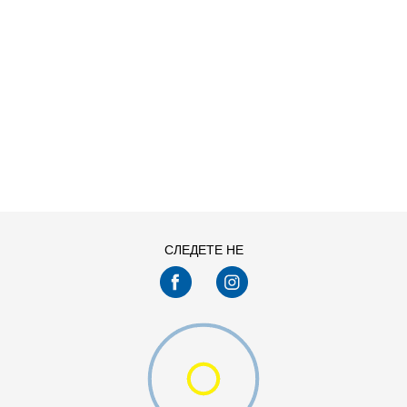
ДОДАДИ ВО КОРПА
2XS
3XL
4XLT
L
MT
S
СЛЕДЕТЕ НЕ
XLT
XS