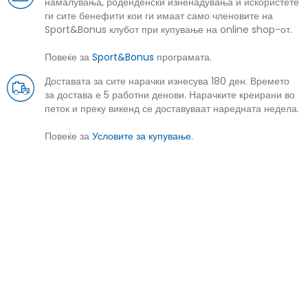
намалувања, роденденски изненадувања и искористете
ги сите бенефити кои ги имаат само членовите на
Sport&Bonus клубот при купување на online shop-от.
Повеќе за
Sport&Bonus
програмата.
Доставата за сите нарачки изнесува 180 ден. Времето
за достава е 5 работни денови. Нарачките креирани во
петок и преку викенд се доставуваат наредната недела.
Повеќе за
Условите за купување
.
СЛИЧНИ ПРОИЗВОДИ