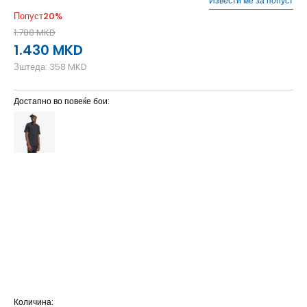
Извести ме за попуст
Попуст
20
%
1.788
MKD
1.430
MKD
Зштеда:
358
MKD
Достапно во повеќе бои:
2XL
2XL
2XLT
2XL-T
3XL
3XL
3XLT
3XL-T
4XL
4XL
4XLT
4XL-T
L
L
LT
L-T
M
M
MT
M-T
S
S
ST
S-T
XL
XL
XLT
XL-T
XS
XS
Количина: