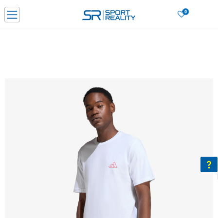
0
Нарачај online и заштеди
ДОЗНАЈ ПОВЕЌЕ
ДВА НАЧИНА НА ПЛАЌАЊЕ - при достава и со платежна картичка
ДОЗНАЈ ПОВЕЌЕ
LICK & COLLECT Платете со картичка online и подигнете во продавницата по ваш изб
ДОЗНАЈ ПОВЕЌЕ
Ценовник
ДОЗНАЈ ПОВЕЌЕ