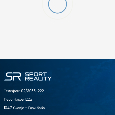
ДОДАДИ ВО КОРПА
2XS
3XL
4XLT
L
MT
S
XLT
XS
Телефон:
02/3055-222
Перо Наков 122а
1047 Скопје - Гази баба