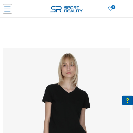
0
Нарачај online и заштеди
ДОЗНАЈ ПОВЕЌЕ
ДВА НАЧИНА НА ПЛАЌАЊЕ - при достава и со платежна картичка
ДОЗНАЈ ПОВЕЌЕ
LICK & COLLECT Платете со картичка online и подигнете во продавницата по ваш изб
ДОЗНАЈ ПОВЕЌЕ
Ценовник
ДОЗНАЈ ПОВЕЌЕ