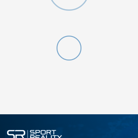
ДОДАДИ ВО КОРПА
2XS
3XL
4XLT
L