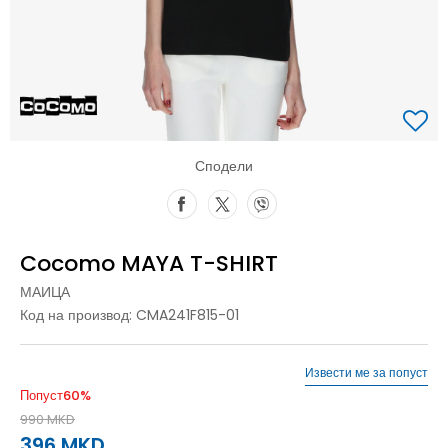
Сподели
Cocomo MAYA T-SHIRT
МАИЦА
Код на производ:
CMA241F815-01
Извести ме за попуст
Попуст
60
%
990
MKD
396
MKD