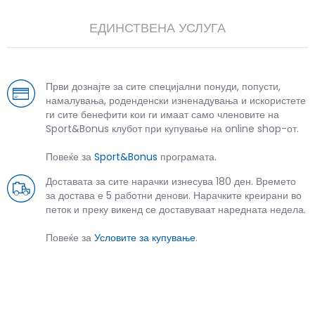
ЕДИНСТВЕНА УСЛУГА
Први дознајте за сите специјални понуди, попусти,
намалувања, роденденски изненадувања и искористете
ги сите бенефити кои ги имаат само членовите на
Sport&Bonus клубот при купување на online shop-от.
Повеќе за
Sport&Bonus
програмата.
Доставата за сите нарачки изнесува 180 ден. Времето
за достава е 5 работни денови. Нарачките креирани во
петок и преку викенд се доставуваат наредната недела.
Повеќе за
Условите за купување
.
СЛИЧНИ ПРОИЗВОДИ