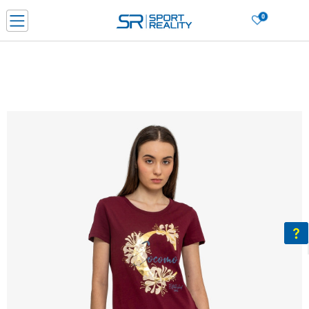
0
Нарачај online и заштеди
ДОЗНАЈ ПОВЕЌЕ
ДВА НАЧИНА НА ПЛАЌАЊЕ - при достава и со платежна картичка
ДОЗНАЈ ПОВЕЌЕ
LICK & COLLECT Платете со картичка online и подигнете во продавницата по ваш изб
ДОЗНАЈ ПОВЕЌЕ
Ценовник
ДОЗНАЈ ПОВЕЌЕ