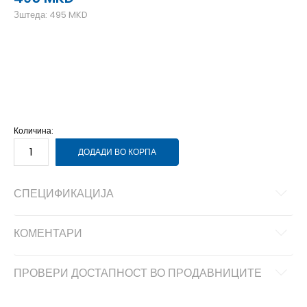
Зштеда:
495
MKD
L
L
M
M
S
S
XL
XL
XS
XS
Количина:
ДОДАДИ ВО КОРПА
СПЕЦИФИКАЦИЈА
КОМЕНТАРИ
ПРОВЕРИ ДОСТАПНОСТ ВО ПРОДАВНИЦИТЕ