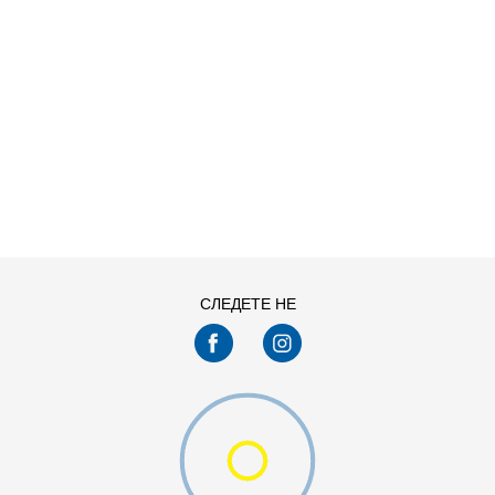
ДОДАДИ ВО КОРПА
2XS
3XL
4XLT
L
MT
S
СЛЕДЕТЕ НЕ
XLT
XS