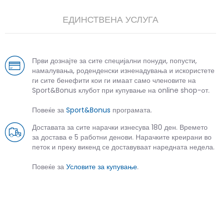
ЕДИНСТВЕНА УСЛУГА
Први дознајте за сите специјални понуди, попусти,
намалувања, роденденски изненадувања и искористете
ги сите бенефити кои ги имаат само членовите на
Sport&Bonus клубот при купување на online shop-от.
Повеќе за
Sport&Bonus
програмата.
Доставата за сите нарачки изнесува 180 ден. Времето
за достава е 5 работни денови. Нарачките креирани во
петок и преку викенд се доставуваат наредната недела.
Повеќе за
Условите за купување
.
СЛИЧНИ ПРОИЗВОДИ