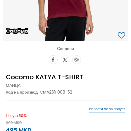
Сподели
Cocomo KATYA T-SHIRT
МАИЦА
Код на производ:
CMA261F808-52
Извести ме за попуст
Попуст
50
%
990
MKD
495
MKD