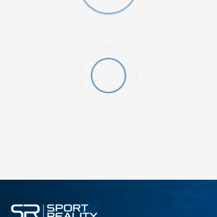
ДОДАДИ ВО КОРПА
3XL
3XLT
5XLT
L