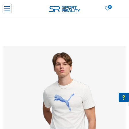
0
Нарачај online и заштеди
ДОЗНАЈ ПОВЕЌЕ
ДВА НАЧИНА НА ПЛАЌАЊЕ - при достава и со платежна картичка
ДОЗНАЈ ПОВЕЌЕ
LICK & COLLECT Платете со картичка online и подигнете во продавницата по ваш изб
ДОЗНАЈ ПОВЕЌЕ
Ценовник
ДОЗНАЈ ПОВЕЌЕ