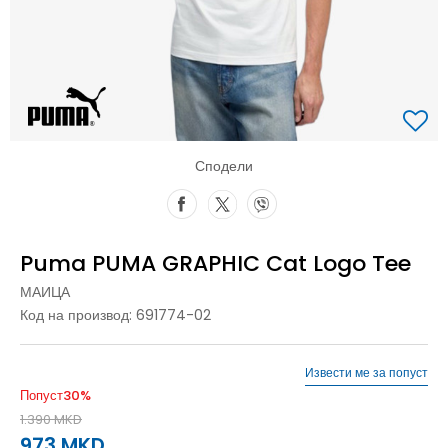
Сподели
Puma PUMA GRAPHIC Cat Logo Tee
МАИЦА
Код на производ:
691774-02
Извести ме за попуст
Попуст
30
%
1.390
MKD
973
MKD