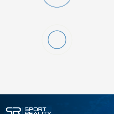
ДОДАДИ ВО КОРПА
2XS
3XL
4XLT
L