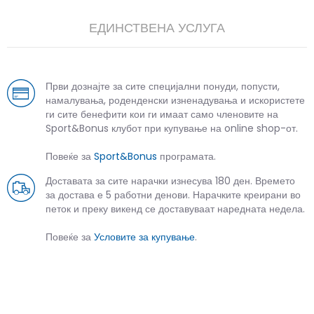
ЕДИНСТВЕНА УСЛУГА
Први дознајте за сите специјални понуди, попусти,
намалувања, роденденски изненадувања и искористете
ги сите бенефити кои ги имаат само членовите на
Sport&Bonus клубот при купување на online shop-от.
Повеќе за
Sport&Bonus
програмата.
Доставата за сите нарачки изнесува 180 ден. Времето
за достава е 5 работни денови. Нарачките креирани во
петок и преку викенд се доставуваат наредната недела.
Повеќе за
Условите за купување
.
СЛИЧНИ ПРОИЗВОДИ