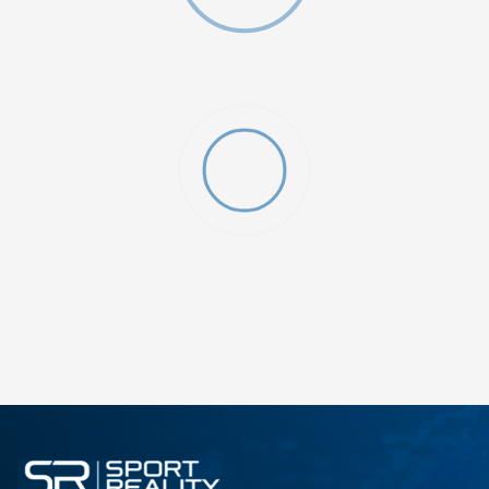
ДОДАДИ ВО КОРПА
2XS
3XL
4XLT
L