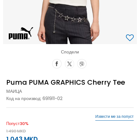
Сподели
Puma PUMA GRAPHICS Cherry Tee
МАИЦА
Код на производ:
691911-02
Извести ме за попуст
Попуст
30
%
1.490
MKD
1.043
MKD