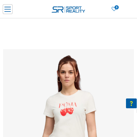
0
Нарачај online и заштеди
ДОЗНАЈ ПОВЕЌЕ
ДВА НАЧИНА НА ПЛАЌАЊЕ - при достава и со платежна картичка
ДОЗНАЈ ПОВЕЌЕ
LICK & COLLECT Платете со картичка online и подигнете во продавницата по ваш изб
ДОЗНАЈ ПОВЕЌЕ
Ценовник
ДОЗНАЈ ПОВЕЌЕ