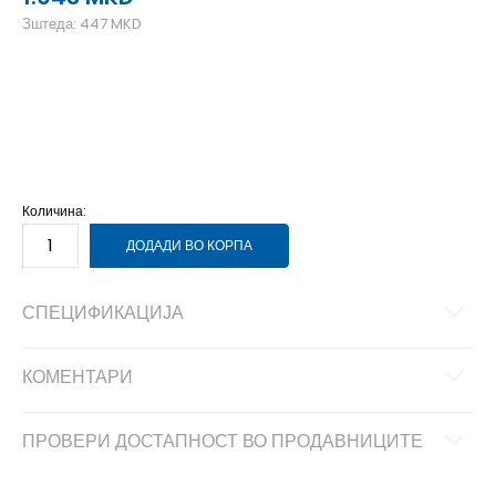
Зштеда:
447
MKD
L
L
M
M
S
S
XL
XL
XS
XS
Количина:
ДОДАДИ ВО КОРПА
СПЕЦИФИКАЦИЈА
КОМЕНТАРИ
ПРОВЕРИ ДОСТАПНОСТ ВО ПРОДАВНИЦИТЕ