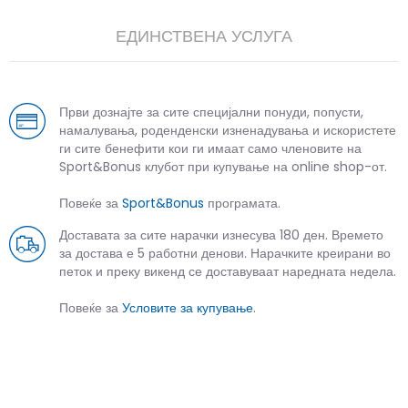
ЕДИНСТВЕНА УСЛУГА
Први дознајте за сите специјални понуди, попусти,
намалувања, роденденски изненадувања и искористете
ги сите бенефити кои ги имаат само членовите на
Sport&Bonus клубот при купување на online shop-от.
Повеќе за
Sport&Bonus
програмата.
Доставата за сите нарачки изнесува 180 ден. Времето
за достава е 5 работни денови. Нарачките креирани во
петок и преку викенд се доставуваат наредната недела.
Повеќе за
Условите за купување
.
СЛИЧНИ ПРОИЗВОДИ