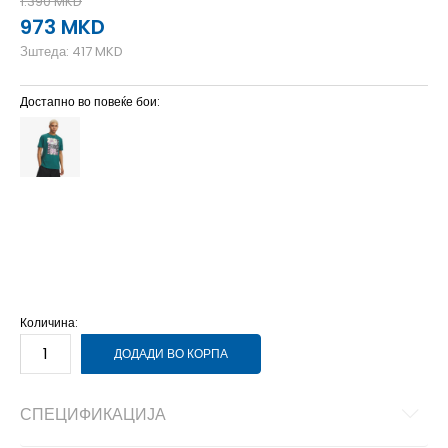
1.390
MKD
973
MKD
Зштеда:
417
MKD
Достапно во повеќе бои:
2XL
2XL
LG
L
MD
M
SM
S
XL
XL
Количина:
ДОДАДИ ВО КОРПА
СПЕЦИФИКАЦИЈА