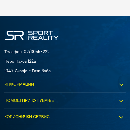
ДОДАДИ ВО КОРПА
2XS
3XL
4XLT
L
MT
S
XLT
XS
Телефон:
02/3055-222
Перо Наков 122а
1047 Скопје - Гази баба
ИНФОРМАЦИИ
За нас
ПОМОШ ПРИ КУПУВАЊЕ
Sport&Bonus програм
Услови на користење
Правила на Sport&Bonus програмата
КОРИСНИЧКИ СЕРВИС
Политика на приватност
Вработување
Испорака