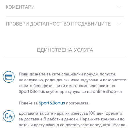
КОМЕНТАРИ
ПРОВЕРИ ДОСТАПНОСТ ВО ПРОДАВНИЦИТЕ
ЕДИНСТВЕНА УСЛУГА
Први дознајте за сите специјални понуди, попусти,
намалувања, роденденски изненадувања и искористете
ги сите бенефити кои ги имаат само членовите на
Sport&Bonus клубот при купување на online shop-от.
Повеќе за
Sport&Bonus
програмата.
Доставата за сите нарачки изнесува 180 ден. Времето
за достава е 5 работни денови. Нарачките креирани во
петок и преку викенд се доставуваат наредната недела.