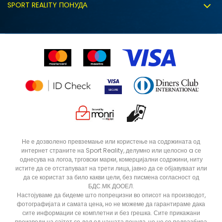
Политиката за колачиња
SPORT REALITY ПОНУДА
Соработка со нас
Замена на големина
Политика за директен маркетинг
Синдикална продажба
Подарок картичка
Право на откажување
Ценовник
Контакт
Click&Collect
Рекламациja
Продавници
Статус на нарачка
ДОДАДИ ВО КОРПА
3XL
3XLT
Не е дозволено превземање или користење на содржината од
интернет страните на Sport Reality, делумно или целосно a се
5XLT
L
однесува на логоа, трговски марки, комерцијални содржини, ниту
MT
S
истите да се отстапуваат на трети лица, јавно да се објавуваат или
да се користат за било какви цели, без писмена согласност од
XLT
XS
БДС.МК ДООЕЛ.
Настојуваме да бидеме што попрецизни во описот на производот,
фотографијата и самата цена, но не можеме да гарантираме дака
сите информации се комплетни и без грешка. Сите прикажани
производи на сајтот се дел од нашата понуда, но не се подразбира