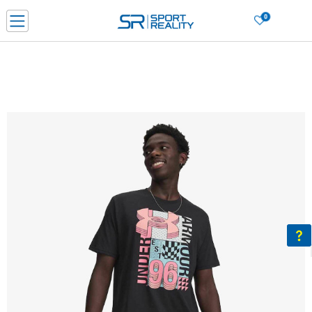
0
Нарачај online и заштеди
ДОЗНАЈ ПОВЕЌЕ
ДВА НАЧИНА НА ПЛАЌАЊЕ - при достава и со платежна картичка
ДОЗНАЈ ПОВЕЌЕ
LICK & COLLECT Платете со картичка online и подигнете во продавницата по ваш изб
ДОЗНАЈ ПОВЕЌЕ
Ценовник
ДОЗНАЈ ПОВЕЌЕ