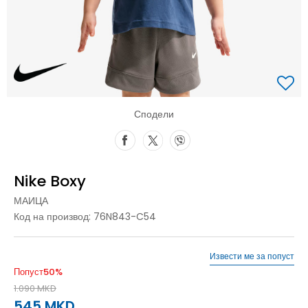
Сподели
Nike Boxy
МАИЦА
Код на производ:
76N843-C54
Извести ме за попуст
Попуст
50
%
1.090
MKD
545
MKD