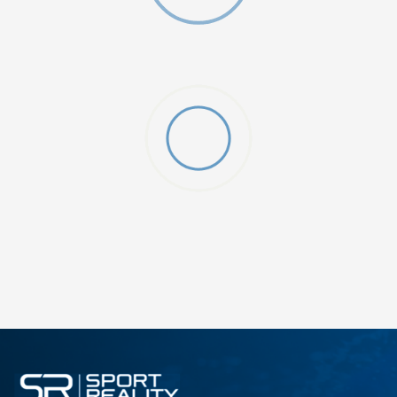
ДОДАДИ ВО КОРПА
2XS
3XL
4XLT
L