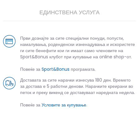
ЕДИНСТВЕНА УСЛУГА
Први дознајте за сите специјални понуди, попусти,
намалувања, роденденски изненадувања и искористете
ги сите бенефити кои ги имаат само членовите на
Sport&Bonus клубот при купување на online shop-от.
Повеќе за
Sport&Bonus
програмата.
Доставата за сите нарачки изнесува 180 ден. Времето
за достава е 5 работни денови. Нарачките креирани во
петок и преку викенд се доставуваат наредната недела.
Повеќе за
Условите за купување
.
СЛИЧНИ ПРОИЗВОДИ