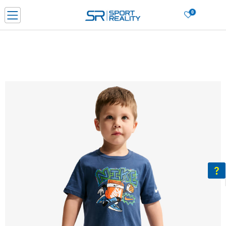
0
Нарачај online и заштеди
ДОЗНАЈ ПОВЕЌЕ
ДВА НАЧИНА НА ПЛАЌАЊЕ - при достава и со платежна картичка
ДОЗНАЈ ПОВЕЌЕ
LICK & COLLECT Платете со картичка online и подигнете во продавницата по ваш изб
ДОЗНАЈ ПОВЕЌЕ
Ценовник
ДОЗНАЈ ПОВЕЌЕ