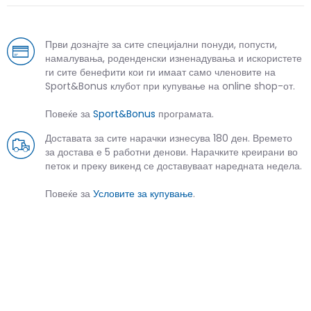
Први дознајте за сите специјални понуди, попусти,
намалувања, роденденски изненадувања и искористете
ги сите бенефити кои ги имаат само членовите на
Sport&Bonus клубот при купување на online shop-от.
Повеќе за
Sport&Bonus
програмата.
Доставата за сите нарачки изнесува 180 ден. Времето
за достава е 5 работни денови. Нарачките креирани во
петок и преку викенд се доставуваат наредната недела.
Повеќе за
Условите за купување
.
СЛИЧНИ ПРОИЗВОДИ