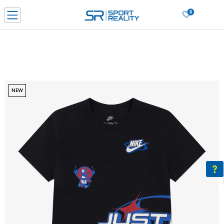
0
Нарачај online и заштеди
ДОЗНАЈ ПОВЕЌЕ
ДВА НАЧИНА НА ПЛАЌАЊЕ - при достава и со платежна картичка
ДОЗНАЈ ПОВЕЌЕ
LICK & COLLECT Платете со картичка online и подигнете во продавницата по ваш изб
NEW
ДОЗНАЈ ПОВЕЌЕ
Ценовник
ДОЗНАЈ ПОВЕЌЕ