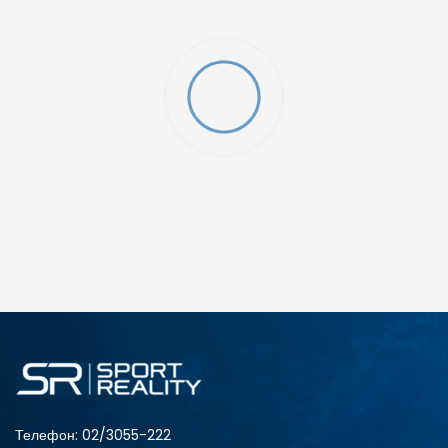
ДОДАДИ ВО КОРПА
2XS
3XL
4XLT
L
MT
S
XLT
XS
Телефон:
02/3055-222