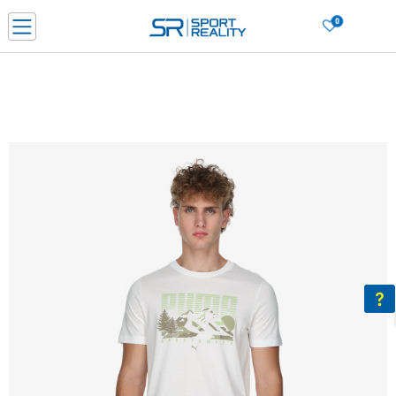
0
Нарачај online и заштеди
ДОЗНАЈ ПОВЕЌЕ
ДВА НАЧИНА НА ПЛАЌАЊЕ - при достава и со платежна картичка
ДОЗНАЈ ПОВЕЌЕ
LICK & COLLECT Платете со картичка online и подигнете во продавницата по ваш изб
ДОЗНАЈ ПОВЕЌЕ
Ценовник
ДОЗНАЈ ПОВЕЌЕ