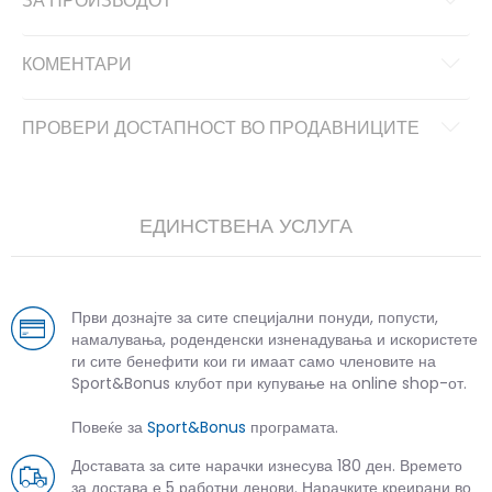
ЗА ПРОИЗВОДОТ
КОМЕНТАРИ
ПРОВЕРИ ДОСТАПНОСТ ВО ПРОДАВНИЦИТЕ
ЕДИНСТВЕНА УСЛУГА
Први дознајте за сите специјални понуди, попусти,
намалувања, роденденски изненадувања и искористете
ги сите бенефити кои ги имаат само членовите на
Sport&Bonus клубот при купување на online shop-от.
Повеќе за
Sport&Bonus
програмата.
Доставата за сите нарачки изнесува 180 ден. Времето
за достава е 5 работни денови. Нарачките креирани во