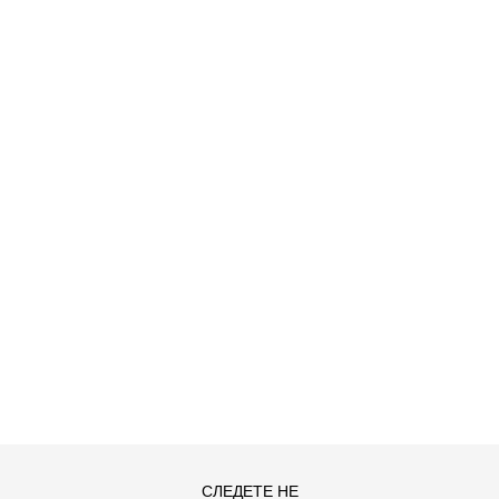
ДОДАДИ ВО КОРПА
2XS
3XL
4XLT
L
MT
S
СЛЕДЕТЕ НЕ
XLT
XS