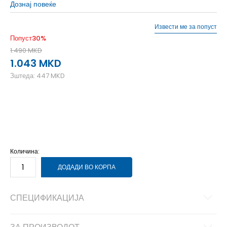
Дознај повеќе
Извести ме за попуст
Попуст
30
%
1.490
MKD
1.043
MKD
Зштеда:
447
MKD
2XL
2XL
L
L
M
M
S
S
XL
XL
XS
XS
Количина:
ДОДАДИ ВО КОРПА
СПЕЦИФИКАЦИЈА