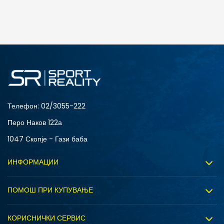
ДОДАДИ ВО КОРПА
3XL
3XLT
5XLT
L
MT
S
XLT
XS
Телефон:
02/3055-222
Перо Наков 122а
1047 Скопје - Гази баба
ИНФОРМАЦИИ
За нас
ПОМОШ ПРИ КУПУВАЊЕ
Sport&Bonus програм
Услови на користење
Правила на Sport&Bonus програмата
КОРИСНИЧКИ СЕРВИС