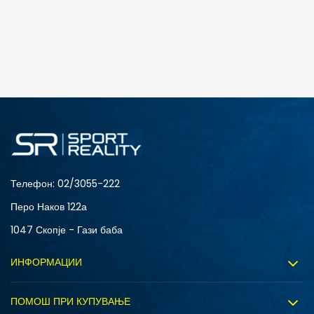
ДОДАДИ ВО КОРПА
2XS
3XL
4XLT
L
MT
S
XLT
XS
Телефон:
02/3055-222
Перо Наков 122а
1047 Скопје - Гази баба
ИНФОРМАЦИИ
За нас
ПОМОШ ПРИ КУПУВАЊЕ