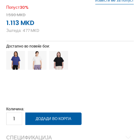
Извести ме за попуст
Попуст
30
%
1.590
MKD
1.113
MKD
Зштеда:
477
MKD
Достапно во повеќе бои:
L
12-13г.
M
11-12г.
S
9-10г.
XL
14-15г.
XS
7-8г.
Количина:
ДОДАДИ ВО КОРПА
СПЕЦИФИКАЦИЈА