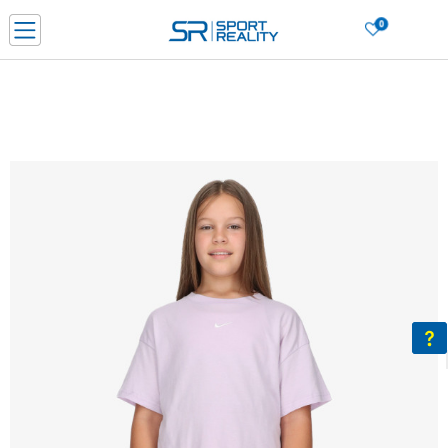
0
Нарачај online и заштеди
ДОЗНАЈ ПОВЕЌЕ
ДВА НАЧИНА НА ПЛАЌАЊЕ - при достава и со платежна картичка
ДОЗНАЈ ПОВЕЌЕ
LICK & COLLECT Платете со картичка online и подигнете во продавницата по ваш изб
ДОЗНАЈ ПОВЕЌЕ
Ценовник
ДОЗНАЈ ПОВЕЌЕ