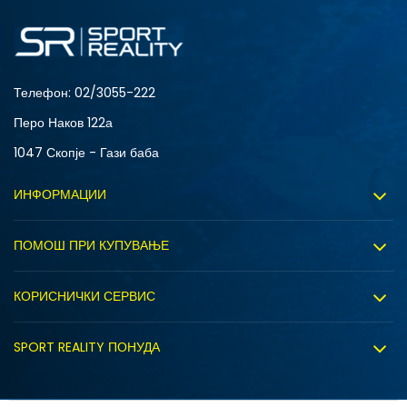
4XLT
L
MT
S
XLT
XS
Телефон:
02/3055-222
Перо Наков 122а
1047 Скопје - Гази баба
ИНФОРМАЦИИ
За нас
ПОМОШ ПРИ КУПУВАЊЕ
Sport&Bonus програм
Услови на користење
Правила на Sport&Bonus програмата
КОРИСНИЧКИ СЕРВИС
Политика на приватност
Вработување
Испорака
Политиката за колачиња
SPORT REALITY ПОНУДА
Соработка со нас
Замена на големина
Политика за директен маркетинг
Синдикална продажба
Подарок картичка
Право на откажување
Ценовник