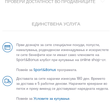
ПРОВЕРИ ДОСТАПНОСТ ВО ПРОДАВНИЦИТЕ
ЕДИНСТВЕНА УСЛУГА
Први дознајте за сите специјални понуди, попусти,
намалувања, роденденски изненадувања и искористете
ги сите бенефити кои ги имаат само членовите на
Sport&Bonus клубот при купување на online shop-от.
Повеќе за
Sport&Bonus
програмата.
Доставата за сите нарачки изнесува 180 ден. Времето
за достава е 5 работни денови. Нарачките креирани во
петок и преку викенд се доставуваат наредната недела.
Повеќе за
Условите за купување
.