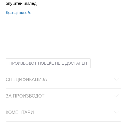
опуштен изглед
Дознај повеќе
2XL
2XL
2XS
2XS
L
L
M
M
S
S
XL
XL
XS
XS
ПРОИЗВОДОТ ПОВЕЌЕ НЕ Е ДОСТАПЕН
СПЕЦИФИКАЦИЈА
ЗА ПРОИЗВОДОТ
КОМЕНТАРИ