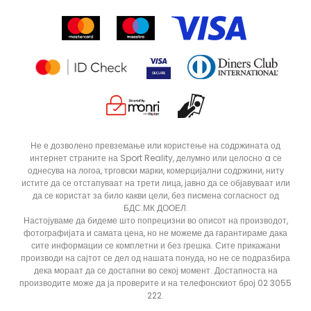
Контакт
Click&Collect
Рекламациja
Продавници
Статус на нарачка
ДОДАДИ ВО КОРПА
3XL
3XLT
Не е дозволено превземање или користење на содржината од
интернет страните на Sport Reality, делумно или целосно a се
5XLT
L
однесува на логоа, трговски марки, комерцијални содржини, ниту
MT
S
истите да се отстапуваат на трети лица, јавно да се објавуваат или
да се користат за било какви цели, без писмена согласност од
XLT
XS
БДС.МК ДООЕЛ.
Настојуваме да бидеме што попрецизни во описот на производот,
фотографијата и самата цена, но не можеме да гарантираме дака
сите информации се комплетни и без грешка. Сите прикажани
производи на сајтот се дел од нашата понуда, но не се подразбира
дека мораат да се достапни во секој момент. Достапноста на
производите може да ја проверите и на телефонскиот број 02 3055
222.