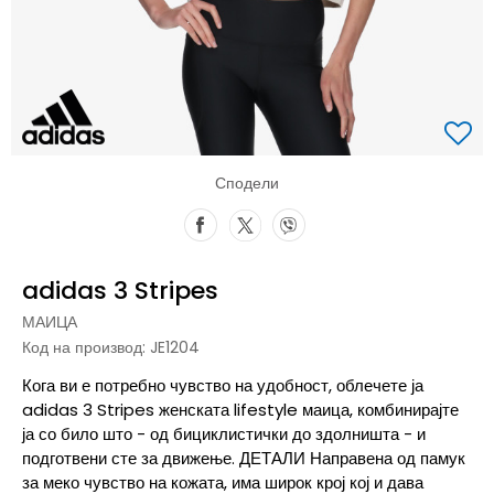
Сподели
adidas 3 Stripes
МАИЦА
Код на производ:
JE1204
Кога ви е потребно чувство на удобност, облечете ја
adidas 3 Stripes женската lifestyle маица, комбинирајте
ја со било што - од бициклистички до здолништа - и
подготвени сте за движење. ДЕТАЛИ Направена од памук
за меко чувство на кожата, има широк крој кој и дава