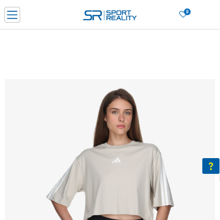
0
Нарачај online и заштеди
ДОЗНАЈ ПОВЕЌЕ
ДВА НАЧИНА НА ПЛАЌАЊЕ - при достава и со платежна картичка
ДОЗНАЈ ПОВЕЌЕ
LICK & COLLECT Платете со картичка online и подигнете во продавницата по ваш изб
ДОЗНАЈ ПОВЕЌЕ
Ценовник
ДОЗНАЈ ПОВЕЌЕ