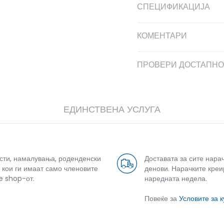
СПЕЦИФИКАЦИЈА
КОМЕНТАРИ
ПРОВЕРИ ДОСТАПНО
ЕДИНСТВЕНА УСЛУГА
усти, намалувања, роденденски
Доставата за сите нара
 кои ги имаат само членовите
денови. Нарачките креи
e shop-от.
наредната недела.
Повеќе за
Условите за 