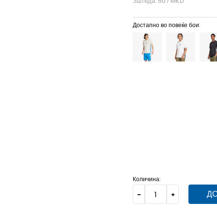
Зштеда:
507
MKD
Достапно во повеќе бои:
LT
LT
XS/S
XS/S
XS
S
S
MT
MT
M/S
M/S
4XLS
4XLS
4XL
4XL
2XLT
2XLT
2XLS
2XLS
Количина:
ДО