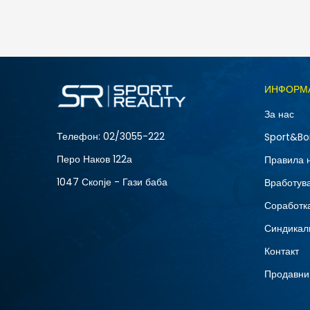
1.990
MKD
Големина
ИНФОРМ
2XL
За нас
S
Телефон:
02/3055-222
Sport&Bo
Перо Наков 122а
Правила 
1047 Скопје - Гази баба
Вработув
Соработка
Синдикал
Контакт
Продавни