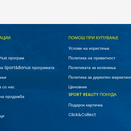
Д
АЦИИ
ПОМОШ ПРИ КУПУВАЊЕ
3XL
L
Услови на користење
XL
XS
nus програм
Политика на приватност
на Sport&Bonus програмата
Политиката за колачиња
ање
Политика за директен маркетин
 со нас
Ценовник
SPORT REALITY ПОНУДА
на продажба
Подарок картичка
Click&Collect
ци