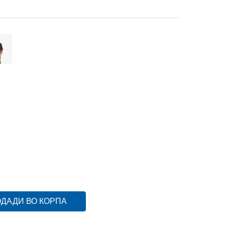
XS
XLT
XLT
XL/S
XL/S
XL
XL
ST
ST
S/S
S/S
M
M
2XL
2XL
L/S
L/S
L
L
4XLT
4XLT
3XLT
3XLT
3XLS
3XLS
3XL
3XL
2XS
2XS
ДАДИ ВО КОРПА