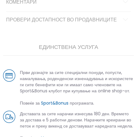
КОМЕНТАРИ
ПРОВЕРИ ДОСТАПНОСТ ВО ПРОДАВНИЦИТЕ
ЕДИНСТВЕНА УСЛУГА
Први дознајте за сите специјални понуди, попусти,
намалувања, роденденски изненадувања и искористете
ги сите бенефити кои ги имаат само членовите на
Sport&Bonus клубот при купување на online shop-от.
Повеќе за
Sport&Bonus
програмата.
Доставата за сите нарачки изнесува 180 ден. Времето
за достава е 5 работни денови. Нарачките креирани во
петок и преку викенд се доставуваат наредната недела.