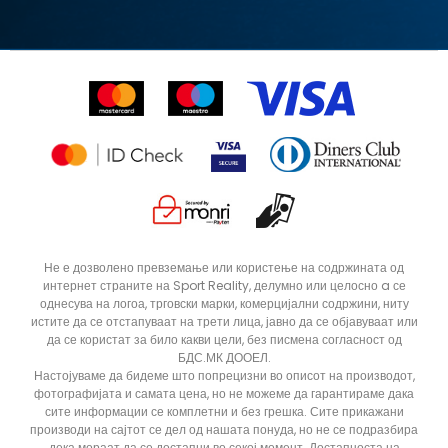
Замена на големина
Политика за директен маркетинг
Синдикална продажба
Подарок картичка
Право на откажување
Ценовник
Контакт
Click&Collect
Рекламациja
Продавници
Статус на нарачка
ДОДАДИ ВО КОРПА
3XL
3XLT
Не е дозволено превземање или користење на содржината од
интернет страните на Sport Reality, делумно или целосно a се
5XLT
L
однесува на логоа, трговски марки, комерцијални содржини, ниту
MT
S
истите да се отстапуваат на трети лица, јавно да се објавуваат или
да се користат за било какви цели, без писмена согласност од
XLT
XS
БДС.МК ДООЕЛ.
Настојуваме да бидеме што попрецизни во описот на производот,
фотографијата и самата цена, но не можеме да гарантираме дака
сите информации се комплетни и без грешка. Сите прикажани
производи на сајтот се дел од нашата понуда, но не се подразбира
дека мораат да се достапни во секој момент. Достапноста на