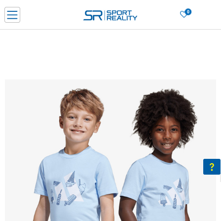
0
Нарачај online и заштеди
ДОЗНАЈ ПОВЕЌЕ
ДВА НАЧИНА НА ПЛАЌАЊЕ - при достава и со платежна картичка
ДОЗНАЈ ПОВЕЌЕ
LICK & COLLECT Платете со картичка online и подигнете во продавницата по ваш изб
ДОЗНАЈ ПОВЕЌЕ
Ценовник
ДОЗНАЈ ПОВЕЌЕ