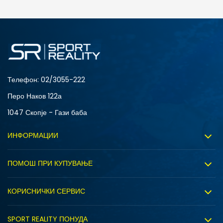
ДОДАДИ ВО КОРПА
2XS
3XL
4XLT
L
MT
S
XLT
XS
Телефон:
02/3055-222
Перо Наков 122а
1047 Скопје - Гази баба
ИНФОРМАЦИИ
За нас
ПОМОШ ПРИ КУПУВАЊЕ
Sport&Bonus програм
Услови на користење
Правила на Sport&Bonus програмата
КОРИСНИЧКИ СЕРВИС
Политика на приватност
Вработување
Испорака
Политиката за колачиња
SPORT REALITY ПОНУДА
Соработка со нас