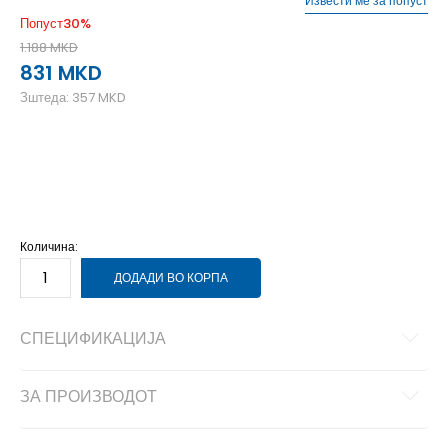
Извести ме за попуст
Попуст
30
%
1.188
MKD
831
MKD
Зштеда:
357
MKD
104
3-4г.
110
4-5г.
116
5-6г.
122
6-7г.
128
7-8г.
Количина:
ДОДАДИ ВО КОРПА
СПЕЦИФИКАЦИЈА
ЗА ПРОИЗВОДОТ