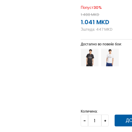
Попуст
30
%
1.488
MKD
1.041
MKD
Зштеда:
447
MKD
Достапно во повеќе бои:
2XL
2XL
2XLT
2XLT
3
LT
LT
M
M
MT
MT
Количина:
ДО