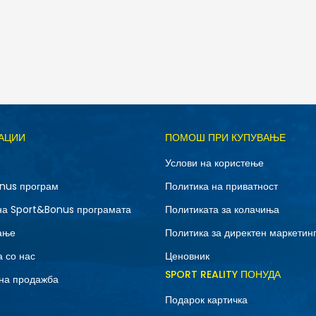
Д
АЦИИ
ПОМОШ ПРИ КУПУВАЊЕ
3XL
L
Услови на користење
XL
XS
nus програм
Политика на приватност
на Sport&Bonus програмата
Политиката за колачиња
ање
Политика за директен маркетин
 со нас
Ценовник
SPORT REALITY ПОНУДА
на продажба
Подарок картичка