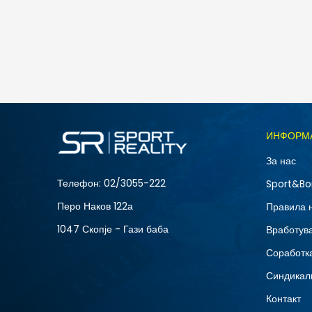
Nike M J JUMPMAN SS LBR TEE 2
1.990
MKD
Големина
ИНФОРМ
2XL
За нас
S
Телефон:
02/3055-222
Sport&Bo
Перо Наков 122а
Правила 
1047 Скопје - Гази баба
Вработув
Соработка
Синдикал
Контакт