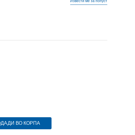
Извести ме за попуст
XL
3XL
3XLT
3XLT
4XL
4XL
4XLT
4XLT
L
L
S
S
ST
ST
XL
XL
XLT
XLT
XS
XS
ДАДИ ВО КОРПА