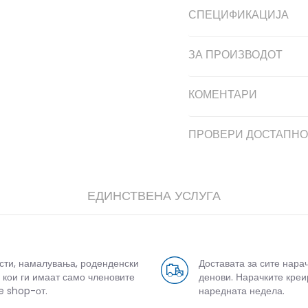
СПЕЦИФИКАЦИЈА
ЗА ПРОИЗВОДОТ
КОМЕНТАРИ
ПРОВЕРИ ДОСТАПНО
ЕДИНСТВЕНА УСЛУГА
усти, намалувања, роденденски
Доставата за сите нара
 кои ги имаат само членовите
денови. Нарачките креи
e shop-от.
наредната недела.