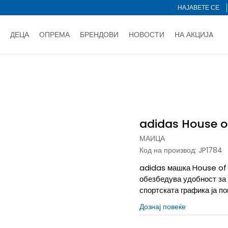
НАЈАВЕТЕ СЕ
ДЕЦА
ОПРЕМА
БРЕНДОВИ
НОВОСТИ
НА АКЦИЈA
Нарачај online и заштеди
ДОЗНАЈ ПОВЕЌЕ
НА НА ПЛАЌАЊЕ - при достава и со платежна картичка
ДОЗН
as House of Tiro
тете со картичка online и подигнете во продавницата по ваш 
Ценовник
ДОЗНАЈ ПОВЕЌЕ
adidas House of
МАИЦА
Код на производ:
JP1784
adidas машка House of T
обезбедува удобност за 
спортската графика ја п
Дознај повеќе