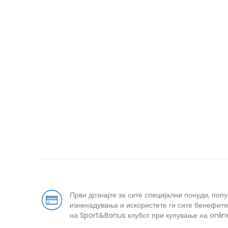
Први дознајте за сите специјални понуди, поп
изненадувања и искористете ги сите бенефити
на Sport&Bonus клубот при купување на onlin