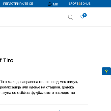
РЕГИСТРИРАЈТЕ СЕ
SPORT
&
BONUS
МК
0
АЈ ПОВЕЌЕ
избор
ДОЗНАЈ ПОВЕЌЕ
 Tiro
iro маица, направена целосно од мек памук,
релаксација или одење на стадион, додека
оврзува со adidas фудбалското наследство.