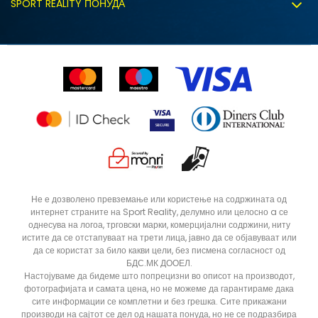
Политиката за колачиња
SPORT REALITY ПОНУДА
Соработка со нас
Замена на големина
Политика за директен маркетинг
Синдикална продажба
Подарок картичка
S (GS)
Право на откажување
Ценовник
Контакт
Click&Collect
Рекламациja
Продавници
Статус на нарачка
ДОДАДИ ВО КОРПА
4Y
5.5Y
Не е дозволено превземање или користење на содржината од
интернет страните на Sport Reality, делумно или целосно a се
6Y
7Y
однесува на логоа, трговски марки, комерцијални содржини, ниту
истите да се отстапуваат на трети лица, јавно да се објавуваат или
да се користат за било какви цели, без писмена согласност од
БДС.МК ДООЕЛ.
Настојуваме да бидеме што попрецизни во описот на производот,
фотографијата и самата цена, но не можеме да гарантираме дака
сите информации се комплетни и без грешка. Сите прикажани
производи на сајтот се дел од нашата понуда, но не се подразбира