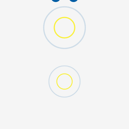
O (GS)