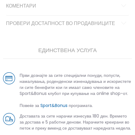
КОМЕНТАРИ
ПРОВЕРИ ДОСТАПНОСТ ВО ПРОДАВНИЦИТЕ
ЕДИНСТВЕНА УСЛУГА
Први дознајте за сите специјални понуди, попусти,
намалувања, роденденски изненадувања и искористете
ги сите бенефити кои ги имаат само членовите на
Sport&Bonus клубот при купување на online shop-от.
Повеќе за
Sport&Bonus
програмата.
Доставата за сите нарачки изнесува 180 ден. Времето
за достава е 5 работни денови. Нарачките креирани во
петок и преку викенд се доставуваат наредната недела.