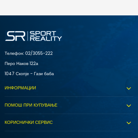
ДОДАДИ ВО КОРПА
4Y
5.5Y
6Y
7Y
Телефон:
02/3055-222
Перо Наков 122а
1047 Скопје - Гази баба
ИНФОРМАЦИИ
За нас
ПОМОШ ПРИ КУПУВАЊЕ
Sport&Bonus програм
Услови на користење
Правила на Sport&Bonus програмата
КОРИСНИЧКИ СЕРВИС
Политика на приватност
Вработување
Испорака