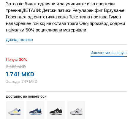
Затоа ќе бидат одлични и за училиште и за спортски
тренинг.ДЕТАЛИ: Детски патики Регуларен фит Врзување
Горен дел од синтетичка кожа Текстилна постава Гумен
надворешен ѓон кој не остава траги Овој производ содржи
најмалку 50% рециклирани материјали
Дознај повеќе
Извести ме за попуст
Попуст
30
%
2.488
MKD
1.741
MKD
Зштеда:
747
MKD
Достапно во повеќе бои: