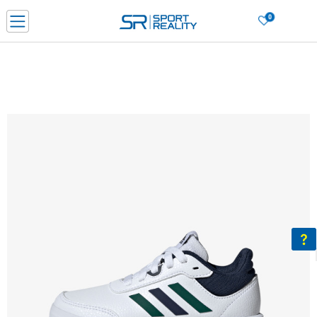
0
Нарачај online и заштеди
ДОЗНАЈ ПОВЕЌЕ
ДВА НАЧИНА НА ПЛАЌАЊЕ - при достава и со платежна картичка
ДОЗНАЈ ПОВЕЌЕ
LICK & COLLECT Платете со картичка online и подигнете во продавницата по ваш изб
ДОЗНАЈ ПОВЕЌЕ
Ценовник
ДОЗНАЈ ПОВЕЌЕ