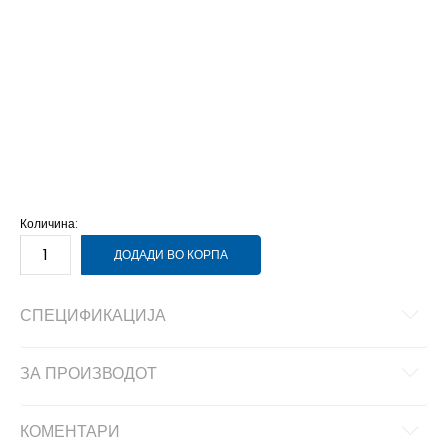
41
41
26.5
48.5
48.5
47
47
31
46
46
30
45
45
29.5
44.5
44.5
29
44
44
28.5
43
43
28
42.5
42.5
27.5
42
42
27
35.5
35.5
22
40.5
40.5
26
40
40
25.5
39
39
25
38.5
38.5
24.5
38
38
24
37.5
37.5
23.5
37
37
23
36
36
22.5
Количина:
ДОДАДИ ВО КОРПА
СПЕЦИФИКАЦИЈА
ЗА ПРОИЗВОДОТ
КОМЕНТАРИ