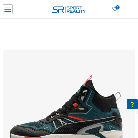
0
Нарачај online и заштеди
ДОЗНАЈ ПОВЕЌЕ
ДВА НАЧИНА НА ПЛАЌАЊЕ - при достава и со платежна картичка
ДОЗНАЈ ПОВЕЌЕ
LICK & COLLECT Платете со картичка online и подигнете во продавницата по ваш изб
ДОЗНАЈ ПОВЕЌЕ
Ценовник
ДОЗНАЈ ПОВЕЌЕ