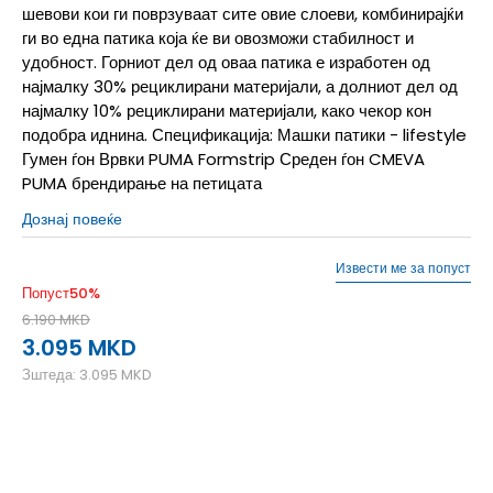
шевови кои ги поврзуваат сите овие слоеви, комбинирајќи
ги во една патика која ќе ви овозможи стабилност и
удобност. Горниот дел од оваа патика е изработен од
најмалку 30% рециклирани материјали, а долниот дел од
најмалку 10% рециклирани материјали, како чекор кон
подобра иднина. Спецификација: Машки патики - lifestyle
Гумен ѓон Врвки PUMA Formstrip Среден ѓон CMEVA
PUMA брендирање на петицата
Дознај повеќе
Извести ме за попуст
Попуст
50
%
6.190
MKD
3.095
MKD
Зштеда:
3.095
MKD