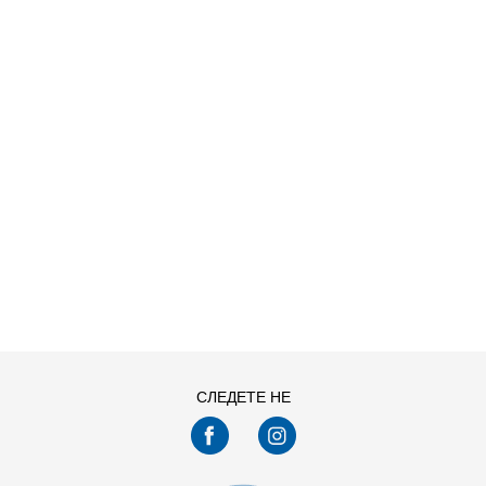
ДОДАДИ ВО КОРПА
41.5
42
44
45
47.5
48.5
СЛЕДЕТЕ НЕ