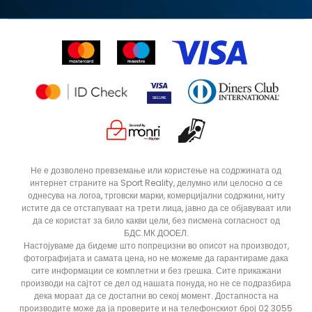
Синдикална продажба
Подарок картичка
Право на откажување
Ценовник
Контакт
Click&Collect
Рекламациja
Продавници
Статус на нарачка
ДОДАДИ ВО КОРПА
11.5
10.5
Не е дозволено превземање или користење на содржината од
интернет страните на Sport Reality, делумно или целосно a се
10
6.5
однесува на логоа, трговски марки, комерцијални содржини, ниту
9
12
истите да се отстапуваат на трети лица, јавно да се објавуваат или
да се користат за било какви цели, без писмена согласност од
13
6
БДС.МК ДООЕЛ.
Настојуваме да бидеме што попрецизни во описот на производот,
фотографијата и самата цена, но не можеме да гарантираме дака
сите информации се комплетни и без грешка. Сите прикажани
производи на сајтот се дел од нашата понуда, но не се подразбира
дека мораат да се достапни во секој момент. Достапноста на
производите може да ја проверите и на телефонскиот број 02 3055