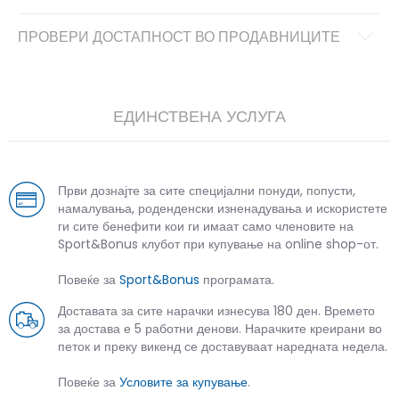
ПРОВЕРИ ДОСТАПНОСТ ВО ПРОДАВНИЦИТЕ
ЕДИНСТВЕНА УСЛУГА
Први дознајте за сите специјални понуди, попусти,
намалувања, роденденски изненадувања и искористете
ги сите бенефити кои ги имаат само членовите на
Sport&Bonus клубот при купување на online shop-от.
Повеќе за
Sport&Bonus
програмата.
Доставата за сите нарачки изнесува 180 ден. Времето
за достава е 5 работни денови. Нарачките креирани во
петок и преку викенд се доставуваат наредната недела.
Повеќе за
Условите за купување
.