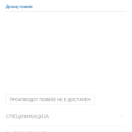
Дознај повеќе
10
44
28
10.5
44.5
28.5
11
45
29
11.5
45.5
29.5
12
46
30
12.5
47
30.5
13
47.5
31
6.5
39
24.5
7
40
25
7.5
40.5
25.5
8
41
26
8.5
42
26.5
9
42.5
27
9.5
43
27.5
ПРОИЗВОДОТ ПОВЕЌЕ НЕ Е ДОСТАПЕН
СПЕЦИФИКАЦИЈА