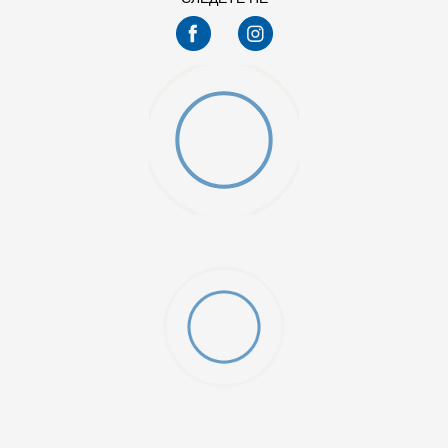
9.5
O (GS)