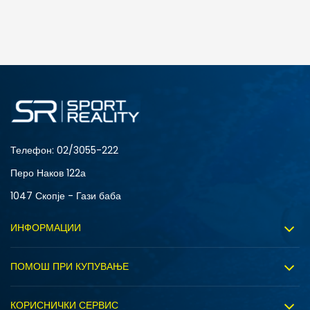
ДОДАДИ ВО КОРПА
4Y
5.5Y
6Y
7Y
S (GS)
Телефон:
02/3055-222
Перо Наков 122а
1047 Скопје - Гази баба
ИНФОРМАЦИИ
ДОДАДИ ВО КОРПА
За нас
ПОМОШ ПРИ КУПУВАЊЕ
4Y
5.5Y
Sport&Bonus програм
Услови на користење
6Y
7Y
Правила на Sport&Bonus програмата
КОРИСНИЧКИ СЕРВИС