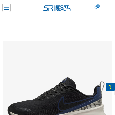
0
Нарачај online и заштеди
ДОЗНАЈ ПОВЕЌЕ
ДВА НАЧИНА НА ПЛАЌАЊЕ - при достава и со платежна картичка
ДОЗНАЈ ПОВЕЌЕ
LICK & COLLECT Платете со картичка online и подигнете во продавницата по ваш изб
ДОЗНАЈ ПОВЕЌЕ
Ценовник
ДОЗНАЈ ПОВЕЌЕ