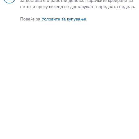
за достава е 5 работни денови. Нарачките креирани во
петок и преку викенд се доставуваат наредната недела.
Повеќе за
Условите за купување
.
СЛИЧНИ ПРОИЗВОДИ