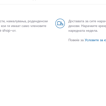
усти, намалувања, роденденски
Доставата за сите нара
 кои ги имаат само членовите
денови. Нарачките креи
e shop-от.
наредната недела.
Повеќе за
Условите за 
СЛИЧНИ ПРОИЗВОДИ