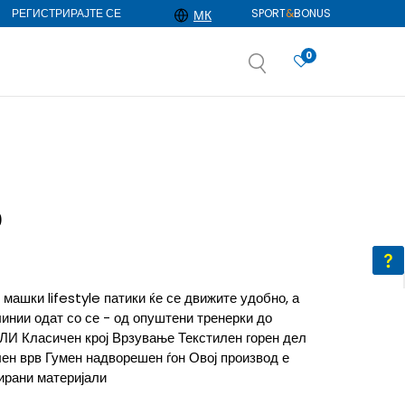
РЕГИСТРИРАЈТЕ СЕ
SPORT
&
BONUS
МК
0
АЈ ПОВЕЌЕ
избор
ДОЗНАЈ ПОВЕЌЕ
0
 машки lifestyle патики ќе се движите удобно, а
инии одат со се - од опуштени тренерки до
ЛИ Класичен крој Врзување Текстилен горен дел
ен врв Гумен надворешен ѓон Овој производ е
ирани материјали