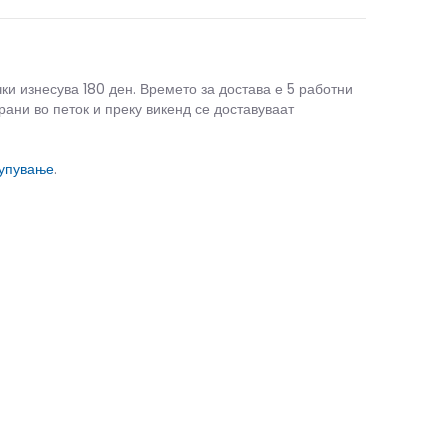
чки изнесува 180 ден. Времето за достава е 5 работни
рани во петок и преку викенд се доставуваат
купување
.