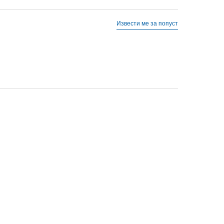
Извести ме за попуст
43 1/3
27.5
8-
42 2/3
27
8
42
26.5
5.5
6-
40
25
6
39 1/3
24.5
5-
38 2/3
24