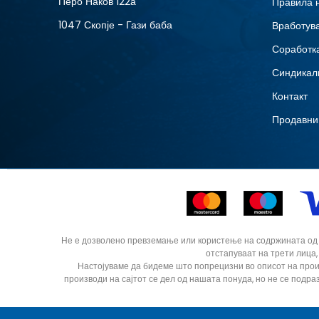
Перо Наков 122а
Правила 
8.5
1047 Скопје - Гази баба
Вработув
Соработка
Синдикал
Контакт
Продавни
Не е дозволено превземање или користење на содржината од ин
отстапуваат на трети лица,
Настојуваме да бидеме што попрецизни во описот на прои
производи на сајтот се дел од нашата понуда, но не се подра