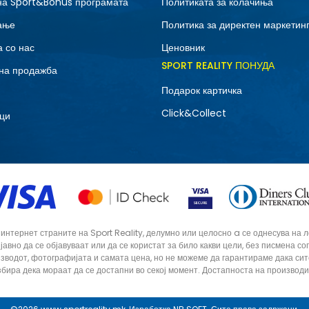
на Sport&Bonus програмата
Политиката за колачиња
9
9.5
ање
Политика за директен маркетин
 со нас
Ценовник
SPORT REALITY ПОНУДА
на продажба
Подарок картичка
Click&Collect
ци
тернет страните на Sport Reality, делумно или целосно a се однесува на лог
 јавно да се објавуваат или да се користат за било какви цели, без писмена 
зводот, фотографијата и самата цена, но не можеме да гарантираме дака си
збира дека мораат да се достапни во секој момент. Достапноста на производ