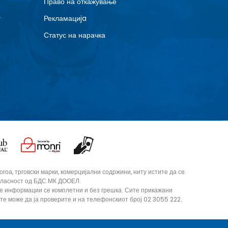
Право на откажување
г
Рекламациja
Статус на нарачка
оа, трговски марки, комерцијални содржини, ниту истите да се
согласност од БДС.МК ДООЕЛ.
те информации се комплетни и без грешка. Сите прикажани
ите може да ја проверите и на телефонскиот број 02 3055 222.