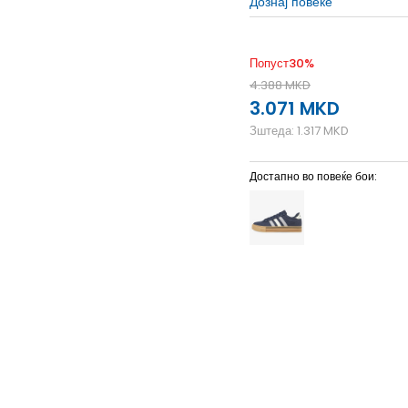
Дознај повеќе
Попуст
30
%
4.388
MKD
3.071
MKD
Зштеда:
1.317
MKD
Достапно во повеќе бои:
5
38
23.5
9-
44
28
9
7-
41 1/3
26
7
40 2/3
2