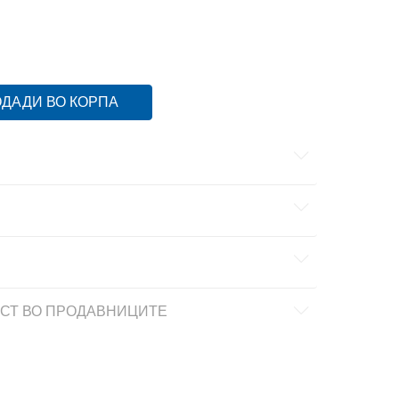
/3
23
4
36 2/3
22.5
3-
36
22
13-
49 1/3
32
11-
46 2/3
30
11
46
29.5
10-
45 1/3
29
ДАДИ ВО КОРПА
СТ ВО ПРОДАВНИЦИТЕ