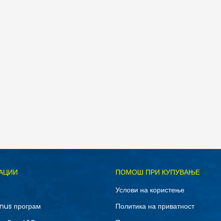
Д
АЦИИ
ПОМОШ ПРИ КУПУВАЊЕ
10.5
11
Услови на користење
12.5
13
nus програм
Политика на приватност
7
7.5