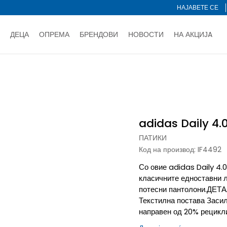
НАЈАВЕТЕ СЕ
ДЕЦА
ОПРЕМА
БРЕНДОВИ
НОВОСТИ
НА АКЦИЈA
Нарачај online и заштеди
ДОЗНАЈ ПОВЕЌЕ
НА НА ПЛАЌАЊЕ - при достава и со платежна картичка
ДОЗН
 4.0
тете со картичка online и подигнете во продавницата по ваш 
Ценовник
ДОЗНАЈ ПОВЕЌЕ
adidas Daily 4.
ПАТИКИ
Код на производ:
IF4492
Со овие adidas Daily 4.0
класичните едноставни л
потесни пантолони.ДЕТА
Текстилна постава Засил
направен од 20% рецикл