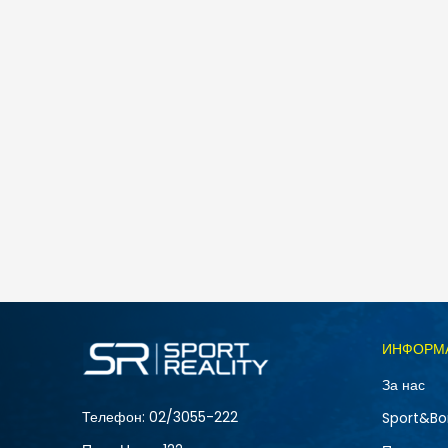
Nike NIKE COURT VISION LO P NB
5.490
MKD
Големина
ИНФОРМ
10
За нас
12
Телефон:
02/3055-222
Sport&Bo
15