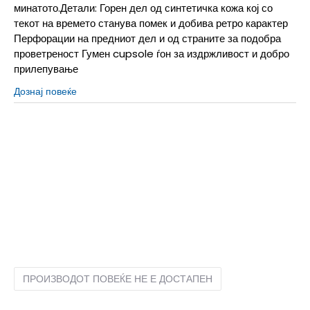
минатото.Детали: Горен дел од синтетичка кожа кој со
текот на времето станува помек и добива ретро карактер
Перфорации на предниот дел и од страните за подобра
проветреност Гумен cupsole ѓон за издржливост и добро
прилепување
Дознај повеќе
10
42
27
5
35.5
22
5.5
36
22.5
6
36.5
23
6.5
37.5
23.5
7
38
24
7.5
38.5
24.5
8
39
25
8.5
40
25.5
9
40.5
26
9.5
41
26.5
ПРОИЗВОДОТ ПОВЕЌЕ НЕ Е ДОСТАПЕН