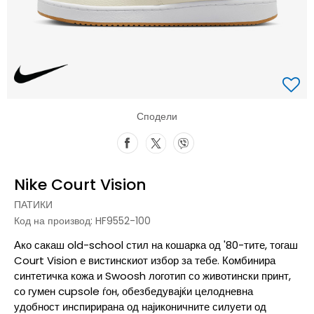
Сподели
Nike Court Vision
ПАТИКИ
Код на производ:
HF9552-100
Ако сакаш old-school стил на кошарка од '80-тите, тогаш
Court Vision е вистинскиот избор за тебе. Комбинира
синтетичка кожа и Swoosh логотип со животински принт,
со гумен cupsole ѓон, обезбедувајќи целодневна
удобност инспирирана од најиконичните силуети од