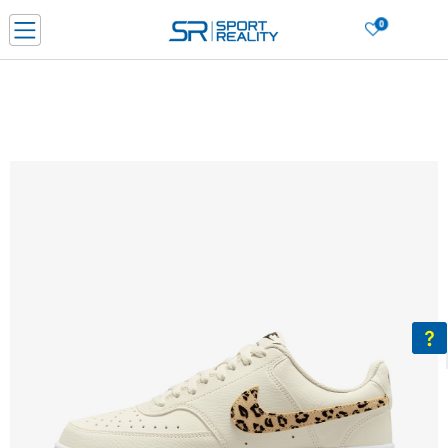
0
Нарачај online и заштеди
ДОЗНАЈ ПОВЕЌЕ
ДВА НАЧИНА НА ПЛАЌАЊЕ - при достава и со платежна картичка
ДОЗНАЈ ПОВЕЌЕ
LICK & COLLECT Платете со картичка online и подигнете во продавницата по ваш изб
ДОЗНАЈ ПОВЕЌЕ
Ценовник
ДОЗНАЈ ПОВЕЌЕ