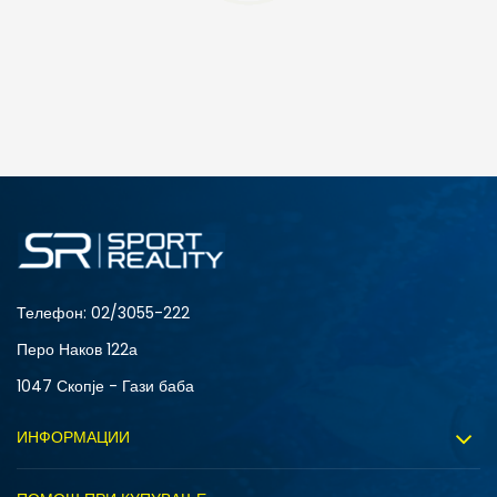
ДОДАДИ ВО КОРПА
4Y
5.5Y
6Y
7Y
S (GS)
Телефон:
02/3055-222
Перо Наков 122а
1047 Скопје - Гази баба
ИНФОРМАЦИИ
ДОДАДИ ВО КОРПА
За нас