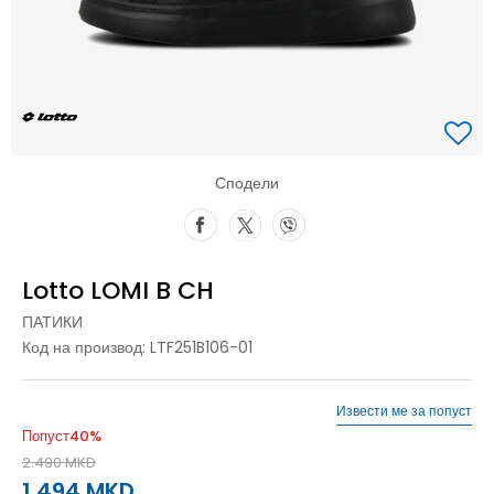
Сподели
Lotto LOMI B CH
ПАТИКИ
Код на производ:
LTF251B106-01
Извести ме за попуст
Попуст
40
%
2.490
MKD
1.494
MKD