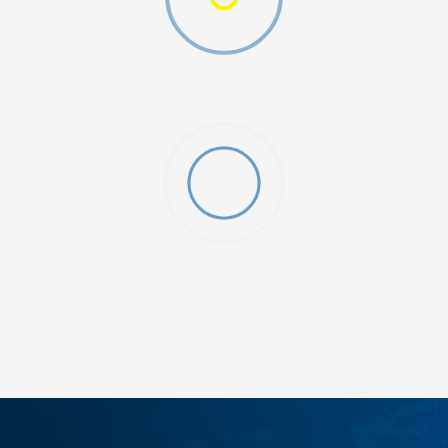
O (GS)
ДОДАДИ ВО КОРПА
4Y
5.5Y
6Y
7Y