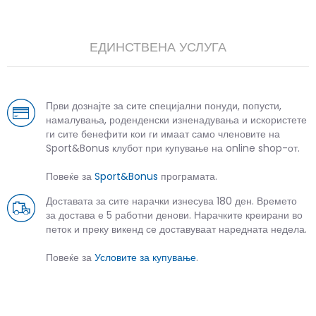
ЕДИНСТВЕНА УСЛУГА
Први дознајте за сите специјални понуди, попусти,
намалувања, роденденски изненадувања и искористете
ги сите бенефити кои ги имаат само членовите на
Sport&Bonus клубот при купување на online shop-от.
Повеќе за
Sport&Bonus
програмата.
Доставата за сите нарачки изнесува 180 ден. Времето
за достава е 5 работни денови. Нарачките креирани во
петок и преку викенд се доставуваат наредната недела.
Повеќе за
Условите за купување
.
СЛИЧНИ ПРОИЗВОДИ