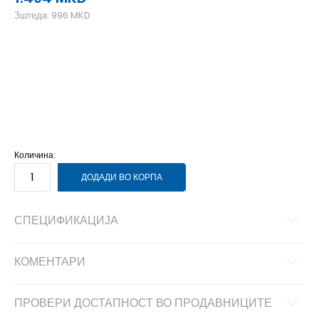
Зштеда:
996
MKD
28
28
17.5
29
29
18.5
30
30
19
31
31
20
32
32
20.5
33
33
21
34
34
22
35
35
22.5
Количина:
ДОДАДИ ВО КОРПА
СПЕЦИФИКАЦИЈА
КОМЕНТАРИ
ПРОВЕРИ ДОСТАПНОСТ ВО ПРОДАВНИЦИТЕ