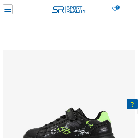
0
Нарачај online и заштеди
ДОЗНАЈ ПОВЕЌЕ
ДВА НАЧИНА НА ПЛАЌАЊЕ - при достава и со платежна картичка
ДОЗНАЈ ПОВЕЌЕ
LICK & COLLECT Платете со картичка online и подигнете во продавницата по ваш изб
ДОЗНАЈ ПОВЕЌЕ
Ценовник
ДОЗНАЈ ПОВЕЌЕ