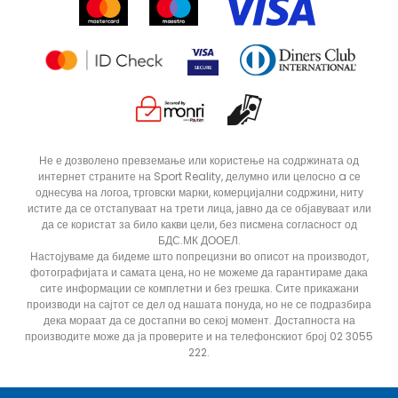
Продавници
Статус на нарачка
Не е дозволено превземање или користење на содржината од
интернет страните на Sport Reality, делумно или целосно a се
однесува на логоа, трговски марки, комерцијални содржини, ниту
истите да се отстапуваат на трети лица, јавно да се објавуваат или
да се користат за било какви цели, без писмена согласност од
БДС.МК ДООЕЛ.
Настојуваме да бидеме што попрецизни во описот на производот,
фотографијата и самата цена, но не можеме да гарантираме дака
сите информации се комплетни и без грешка. Сите прикажани
производи на сајтот се дел од нашата понуда, но не се подразбира
дека мораат да се достапни во секој момент. Достапноста на
производите може да ја проверите и на телефонскиот број 02 3055
222.
ДОДАДИ ВО КОРПА